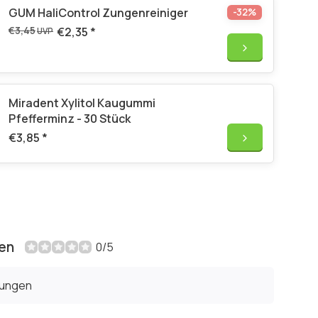
GUM HaliControl Zungenreiniger
-32%
€3,45
€2,35
*
UVP
Miradent Xylitol Kaugummi
Pfefferminz - 30 Stück
€3,85
*
en
0/5
tungen