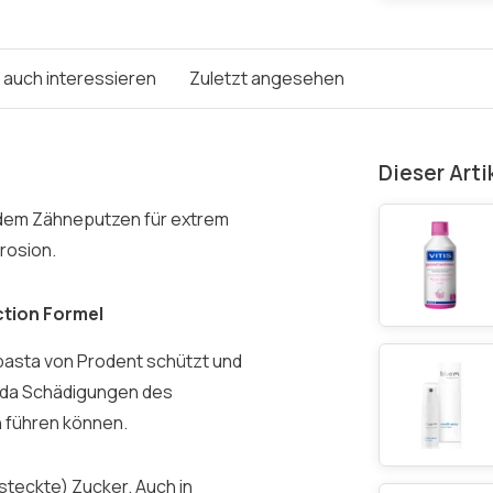
e auch interessieren
Zuletzt angesehen
Dieser Arti
dem Zähneputzen für extrem
rosion.
tion Formel
pasta von Prodent schützt und
, da Schädigungen des
 führen können.
rsteckte) Zucker. Auch in