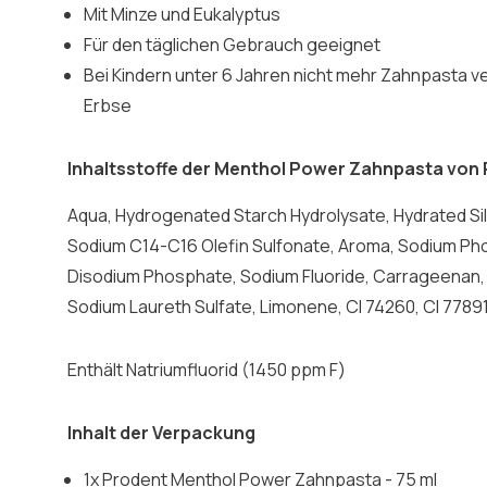
Mit Minze und Eukalyptus
Für den täglichen Gebrauch geeignet
Bei Kindern unter 6 Jahren nicht mehr Zahnpasta v
Erbse
Inhaltsstoffe der Menthol Power Zahnpasta von
Aqua, Hydrogenated Starch Hydrolysate, Hydrated Sili
Sodium C14-C16 Olefin Sulfonate, Aroma, Sodium P
Disodium Phosphate, Sodium Fluoride, Carrageenan,
Sodium Laureth Sulfate, Limonene, CI 74260, CI 77891
Enthält Natriumfluorid (1450 ppm F)
Inhalt der Verpackung
1x Prodent Menthol Power Zahnpasta - 75 ml