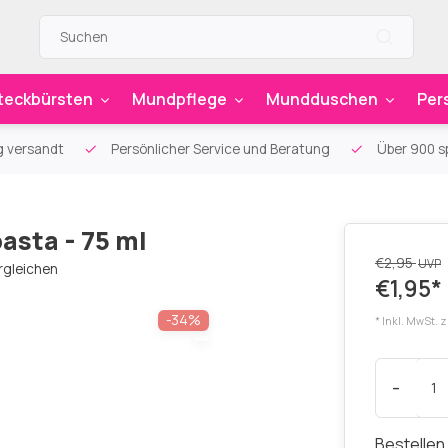
teckbürsten
Mundpflege
Mundduschen
Per
g versandt
Persönlicher Service und Beratung
Über 900 sp
sta - 75 ml
€2,95
UVP
rgleichen
€1,95*
-34%
* Inkl. MwSt. 
-
Bestellen