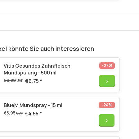
kel könnte Sie auch interessieren
Vitis Gesundes Zahnfleisch
-27%
Mundspülung - 500 ml
€9,20
€6,75
*
UVP
BlueM Mundspray - 15 ml
-24%
€5,95
€4,55
*
UVP