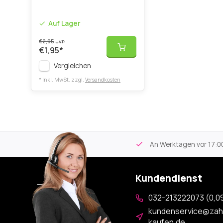
Auf Lager
€2,95
UVP
€1,95
*
Vergleichen
* Inkl. MwSt. zzgl.
Versandkosten
tikel
Kostenloser Versand
ab 59€
An Werktagen vor 17:00
Kundendienst
032-213222073 (0,09
kundenservice@zah
kaufen.de