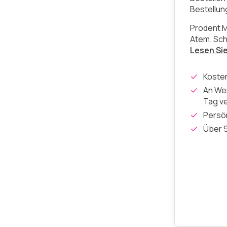
Bestellu
Prodent M
Atem. Sch
Lesen Si
Koste
An Wer
Tag v
Persön
Über 9