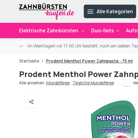
Alle Kategorien
Elektrische Zahnbürsten
Duo-Sets
Aufs
ab 59€
An Werktagen vor 17:00 Uhr bestellt, noch am selben Ta
Startseite
Prodent Menthol Power Zahnpasta - 75 ml
Prodent Menthol Power Zahnpa
Alle ansehen:
Mundpflege
,
Tägliche Mundpflege
Ve