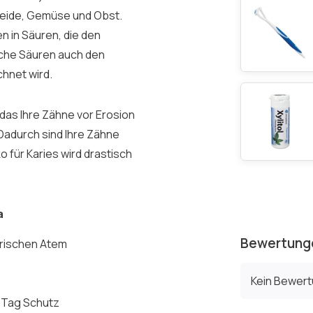
etreide, Gemüse und Obst.
n in Säuren, die den
che Säuren auch den
hnet wird.
das Ihre Zähne vor Erosion
Dadurch sind Ihre Zähne
 für Karies wird drastisch
a
Bewertung
frischen Atem
Kein Bewer
n Tag Schutz