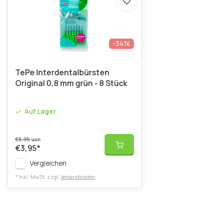
-34%
TePe Interdentalbürsten
Original 0,8 mm grün - 8 Stück
Auf Lager
€5,95
UVP
€3,95
*
Vergleichen
* Inkl. MwSt. zzgl.
Versandkosten