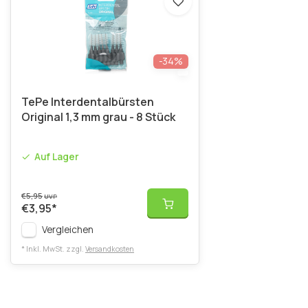
-34%
TePe Interdentalbürsten
Original 1,3 mm grau - 8 Stück
Auf Lager
€5,95
UVP
€3,95
*
Vergleichen
* Inkl. MwSt. zzgl.
Versandkosten