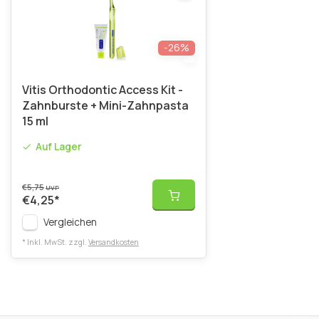
-26%
Vitis Orthodontic Access Kit -
Zahnburste + Mini-Zahnpasta
15 ml
Auf Lager
€5,75
UVP
€4,25
*
Vergleichen
* Inkl. MwSt. zzgl.
Versandkosten