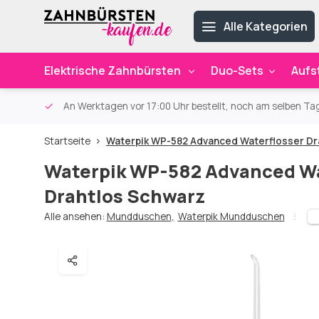
Alle Kategorien
Elektrische Zahnbürsten
Duo-Sets
Aufs
ab 59€
An Werktagen vor 17:00 Uhr bestellt, noch am selben Ta
Startseite
Waterpik WP-582 Advanced Waterflosser Dr
Waterpik WP-582 Advanced Wa
Drahtlos Schwarz
Alle ansehen:
Mundduschen
,
Waterpik Mundduschen