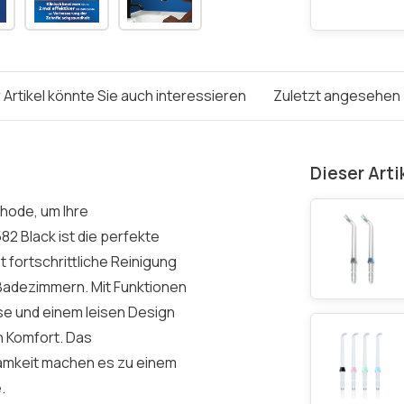
 Artikel könnte Sie auch interessieren
Zuletzt angesehen
Dieser Arti
hode, um Ihre
 Black ist die perfekte
fortschrittliche Reinigung
n Badezimmern. Mit Funktionen
se und einem leisen Design
en Komfort. Das
samkeit machen es zu einem
.