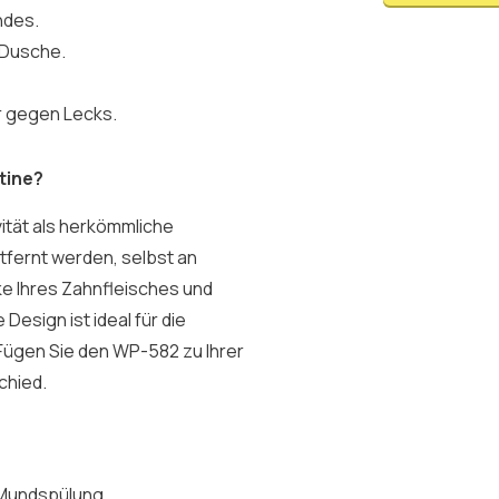
ndes.
 Dusche.
r gegen Lecks.
tine?
ität als herkömmliche
tfernt werden, selbst an
ke Ihres Zahnfleisches und
 Design ist ideal für die
Fügen Sie den WP-582 zu Ihrer
chied.
 Mundspülung.