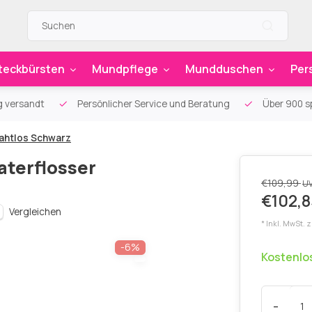
teckbürsten
Mundpflege
Mundduschen
Per
g versandt
Persönlicher Service und Beratung
Über 900 sp
ahtlos Schwarz
terflosser
€109,99
U
€102,8
Vergleichen
* Inkl. MwSt. 
-6%
Kostenlo
-