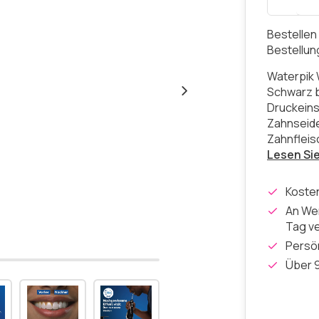
Bestellen
Bestellu
Waterpik 
Schwarz b
Druckeins
Zahnseide
Zahnfleis
Lesen Si
Koste
An Wer
Tag v
Persön
Über 9