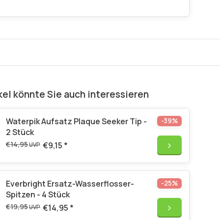
kel könnte Sie auch interessieren
Waterpik Aufsatz Plaque Seeker Tip -
-39%
2 Stück
€14,95
€9,15
*
UVP
Everbright Ersatz-Wasserflosser-
-25%
Spitzen - 4 Stück
€19,95
€14,95
*
UVP