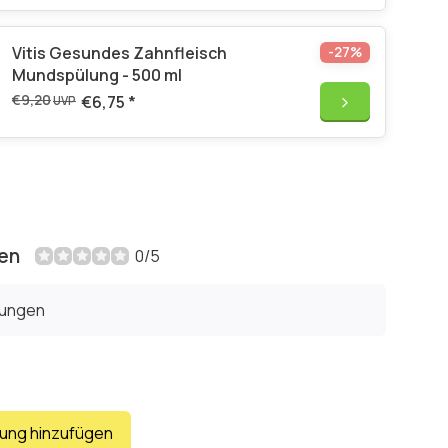
Vitis Gesundes Zahnfleisch
-27%
Mundspülung - 500 ml
€9,20
€6,75
*
UVP
en
0/5
tungen
tung hinzufügen