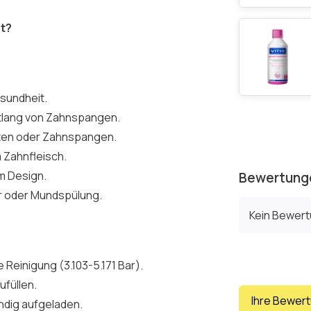
t?
sundheit.
ntlang von Zahnspangen.
aten oder Zahnspangen.
m Zahnfleisch.
m Design.
Bewertung
er oder Mundspülung.
Kein Bewer
e Reinigung (3.103-5.171 Bar).
füllen.
Ihre Bewer
ndig aufgeladen.