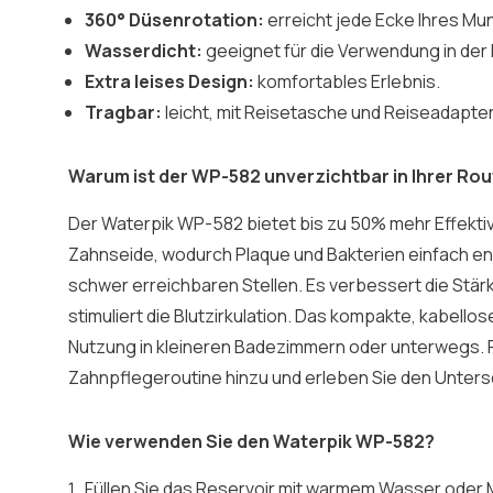
360° Düsenrotation:
erreicht jede Ecke Ihres Mu
Wasserdicht:
geeignet für die Verwendung in der
Extra leises Design:
komfortables Erlebnis.
Tragbar:
leicht, mit Reisetasche und Reiseadapte
Warum ist der WP-582 unverzichtbar in Ihrer Rou
Der Waterpik WP-582 bietet bis zu 50% mehr Effektiv
Zahnseide, wodurch Plaque und Bakterien einfach en
schwer erreichbaren Stellen. Es verbessert die Stär
stimuliert die Blutzirkulation. Das kompakte, kabellose
Nutzung in kleineren Badezimmern oder unterwegs. 
Zahnpflegeroutine hinzu und erleben Sie den Unters
Wie verwenden Sie den Waterpik WP-582?
Füllen Sie das Reservoir mit warmem Wasser oder