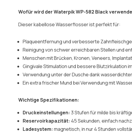
Wofür wird der Waterpik WP-582 Black verwende
Dieser kabellose Wasserflosser ist perfekt für:
Plaqueentfernung und verbesserte Zahnfleischge
Reinigung von schwer erreichbaren Stellen und e
Menschen mit Brücken, Kronen, Veneers, Implant
Gingivale Stimulation und bessere Blutzirkulation i
Verwendung unter der Dusche dank wasserdichte
Ein extra frischer Mund bei Verwendung mit Wass
Wichtige Spezifikationen:
Druckeinstellungen:
3 Stufen für milde bis kräftig
Reservoirkapazität:
45 Sekunden, einfach nachzu
Ladesystem:
magnetisch, in nur 4 Stunden vollstä