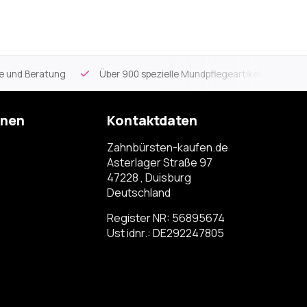
ce und Beratung
Über 900 spezielle Mundpflegeartikel
Kos
onen
Kontaktdaten
Zahnbürsten-kaufen.de
Asterlager Straße 97
47228 , Duisburg
Deutschland
Register NR: 56895674
Ust idnr.: DE292247805