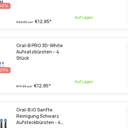
Stück
-46%
Auf Lager
€12,85
*
€24,00
UVP
Oral-B PRO 3D-White
Aufsatzbürsten – 4
Stück
-29%
Auf Lager
€12,85
*
€17,99
UVP
Oral-B iO Sanfte
Reinigung Schwarz
Aufsteckbürsten - 4