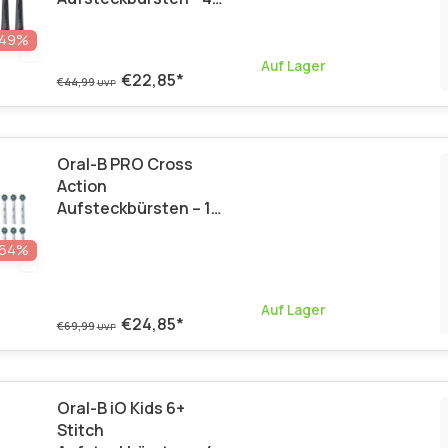
Stück
-49%
Auf Lager
€22,85
*
€44,99
UVP
Oral-B PRO Cross
Action
Aufsteckbürsten – 10
Stück Vorteilspack
-64%
Auf Lager
€24,85
*
€69,99
UVP
Oral-B iO Kids 6+
Stitch