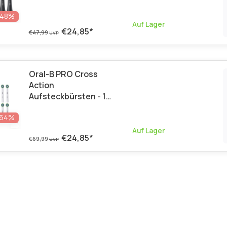
Stück
-48%
Auf Lager
€24,85
*
€47,99
UVP
Oral-B PRO Cross
Action
Aufsteckbürsten - 10
Stück
-64%
Auf Lager
€24,85
*
€69,99
UVP