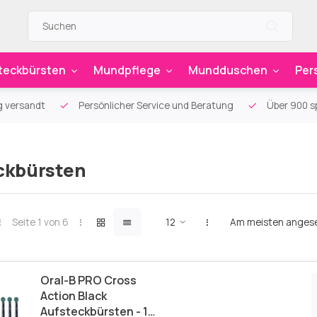
teckbürsten
Mundpflege
Mundduschen
Per
g versandt
Persönlicher Service und Beratung
Über 900 sp
ckbürsten
Seite 1 von 6
Am meisten anges
Oral-B PRO Cross
Action Black
Aufsteckbürsten - 10