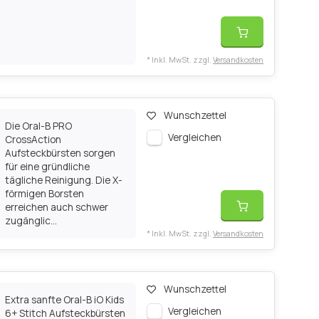
* Inkl. MwSt. zzgl.
Versandkosten
Wunschzettel
Die Oral-B PRO
Vergleichen
CrossAction
Aufsteckbürsten sorgen
für eine gründliche
tägliche Reinigung. Die X-
förmigen Borsten
erreichen auch schwer
zugänglic...
* Inkl. MwSt. zzgl.
Versandkosten
Wunschzettel
Extra sanfte Oral-B iO Kids
Vergleichen
6+ Stitch Aufsteckbürsten