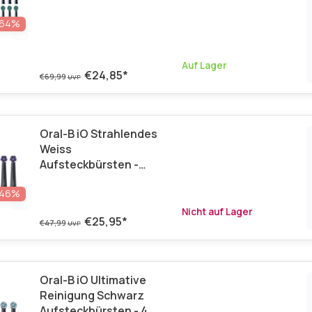
Stück - Value Pack
-64%
Auf Lager
€24,85
*
€69,99
UVP
Oral-B iO Strahlendes
Weiss
Aufsteckbürsten -
Schwarz - 4 Stück
-46%
Nicht auf Lager
€25,95
*
€47,99
UVP
Oral-B iO Ultimative
Reinigung Schwarz
Aufsteckbürsten - 4