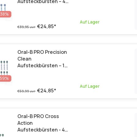
Aufsteckbürsten – 4
Stück
-38%
Auf Lager
€24,85
*
€39,95
UVP
Oral-B PRO Precision
Clean
Aufsteckbürsten – 10
Stück Vorteilspack
-59%
Auf Lager
€24,85
*
€59,99
UVP
Oral-B PRO Cross
Action
Aufsteckbürsten - 4
Stück