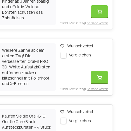
Kinder ab 3 Jahren spaßig
und effektiv. Weiche
Borsten schützen das
Zahnfleisch ...
* Inkl. MwSt. zzgl.
Versandkosten
Wunschzettel
Weißere Zähne ab dem
Vergleichen
ersten Tag! Die
verbesserten Oral-B PRO
3D-White Aufsatzbürsten
entfernen Flecken
blitzschnell mit Polierkopf
und X-Borsten.
* Inkl. MwSt. zzgl.
Versandkosten
Wunschzettel
Kaufen Sie die Oral-B iO
Vergleichen
Gentle Care Black
Aufsteckbürsten - 4 Stück