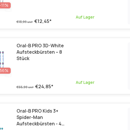
-11%
Auf Lager
€12,45
*
€13,99
UVP
Oral-B PRO 3D-White
Aufsteckbürsten – 8
Stück
-56%
Auf Lager
€24,85
*
€55,99
UVP
Oral-B PRO Kids 3+
Spider-Man
Aufsteckbürsten - 4