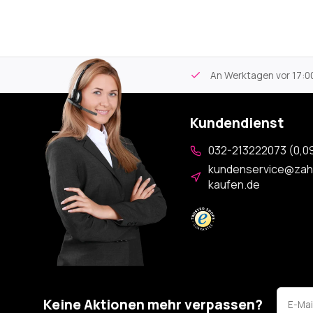
tikel
Kostenloser Versand
ab 59€
An Werktagen vor 17:00
Kundendienst
032-213222073 (0,09
kundenservice@zah
kaufen.de
Keine Aktionen mehr verpassen?