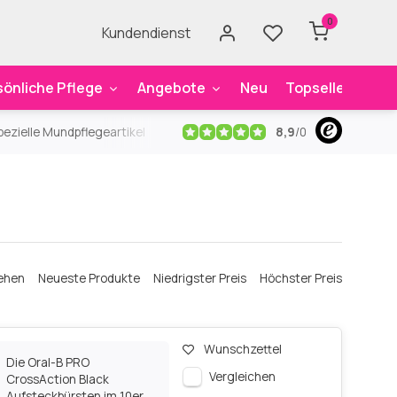
0
Kundendienst
sönliche Pflege
Angebote
Neu
Topseller
Mar
8,9
/
0
ezielle Mundpflegeartikel
Kostenloser Versand
ab 59€
An
ehen
Neueste Produkte
Niedrigster Preis
Höchster Preis
Wunschzettel
Die Oral-B PRO
Vergleichen
CrossAction Black
Aufsteckbürsten im 10er