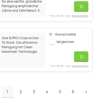
für eine sanfte, gründliche
Reinigung empfindlicher
Zähne und Zahnfleisch. E...
* Inkl. MwSt. zzgl.
Versandkosten
Wunschzettel
Oral-B PRO Cross Action -
Vergleichen
10 Stück: Die ultimative
Reinigung mit Clean
Maximiser Technologie.
* Inkl. MwSt. zzgl.
Versandkosten
1
2
3
4
5
6