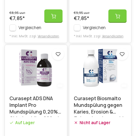
€8,95
€9,95
UVP
UVP
€7,85
*
€7,85
*
Vergleichen
Vergleichen
* Inkl. MwSt. zzgl.
Versandkosten
* Inkl. MwSt. zzgl.
Versandkosten
Curasept ADS DNA
Curasept Biosmalto
Implant Pro
Mundspülung gegen
Mundspülung 0,20%
Karies, Erosion &
Chlorhexidin - 200 ml
Zahnschmelzverschleiß
Auf Lager
Nicht auf Lager
– 300 ml