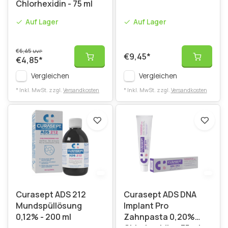
Chlorhexidin - 75 ml
Auf Lager
Auf Lager
€6,45
UVP
€9,45
*
€4,85
*
Vergleichen
Vergleichen
* Inkl. MwSt. zzgl.
Versandkosten
* Inkl. MwSt. zzgl.
Versandkosten
Curasept ADS 212
Curasept ADS DNA
Mundspüllösung
Implant Pro
0,12% - 200 ml
Zahnpasta 0,20%