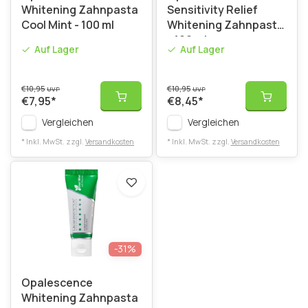
Whitening Zahnpasta
Sensitivity Relief
Cool Mint - 100 ml
Whitening Zahnpasta
- 100 ml
Auf Lager
Auf Lager
€10,95
€10,95
UVP
UVP
€7,95
*
€8,45
*
Vergleichen
Vergleichen
* Inkl. MwSt. zzgl.
Versandkosten
* Inkl. MwSt. zzgl.
Versandkosten
-31%
Opalescence
Whitening Zahnpasta