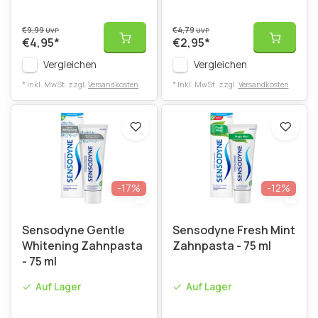
€9,99
€4,79
UVP
UVP
€4,95
*
€2,95
*
Vergleichen
Vergleichen
* Inkl. MwSt. zzgl.
Versandkosten
* Inkl. MwSt. zzgl.
Versandkosten
-17%
-12%
Sensodyne Gentle
Sensodyne Fresh Mint
Whitening Zahnpasta
Zahnpasta - 75 ml
- 75 ml
Auf Lager
Auf Lager