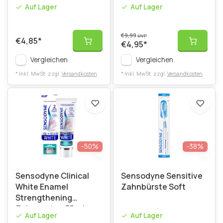
Protect Zahnpasta -
Auf Lager
Auf Lager
75 ml
€9,99
UVP
€4,85
*
€4,95
*
Vergleichen
Vergleichen
* Inkl. MwSt. zzgl.
Versandkosten
* Inkl. MwSt. zzgl.
Versandkosten
-50%
-38%
Sensodyne Clinical
Sensodyne Sensitive
White Enamel
Zahnbürste Soft
Strengthening
Zahnpasta - 75 ml
Auf Lager
Auf Lager