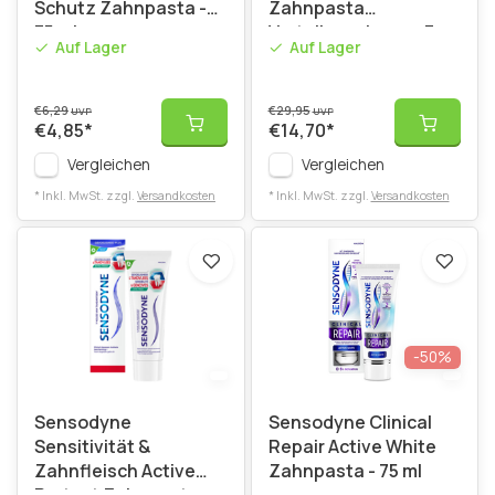
Schutz Zahnpasta -
Zahnpasta
75 ml
Vorteilspackung – 3 x
Auf Lager
Auf Lager
75 ml
€6,29
€29,95
UVP
UVP
€4,85
*
€14,70
*
Vergleichen
Vergleichen
* Inkl. MwSt. zzgl.
Versandkosten
* Inkl. MwSt. zzgl.
Versandkosten
-50%
Sensodyne
Sensodyne Clinical
Sensitivität &
Repair Active White
Zahnfleisch Active
Zahnpasta - 75 ml