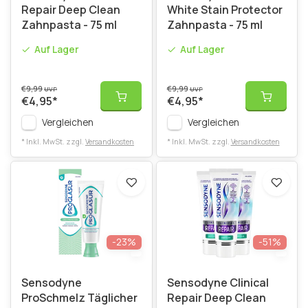
Repair Deep Clean
White Stain Protector
Zahnpasta - 75 ml
Zahnpasta - 75 ml
Auf Lager
Auf Lager
€9,99
€9,99
UVP
UVP
€4,95
*
€4,95
*
Vergleichen
Vergleichen
* Inkl. MwSt. zzgl.
Versandkosten
* Inkl. MwSt. zzgl.
Versandkosten
-23%
-51%
Sensodyne
Sensodyne Clinical
ProSchmelz Täglicher
Repair Deep Clean