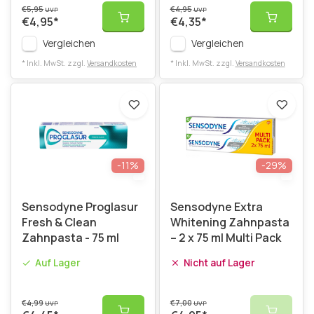
€5,95
€4,95
UVP
UVP
€4,95
*
€4,35
*
Vergleichen
Vergleichen
* Inkl. MwSt. zzgl.
Versandkosten
* Inkl. MwSt. zzgl.
Versandkosten
-11%
-29%
Sensodyne Proglasur
Sensodyne Extra
Fresh & Clean
Whitening Zahnpasta
Zahnpasta - 75 ml
– 2 x 75 ml Multi Pack
Auf Lager
Nicht auf Lager
€4,99
€7,00
UVP
UVP