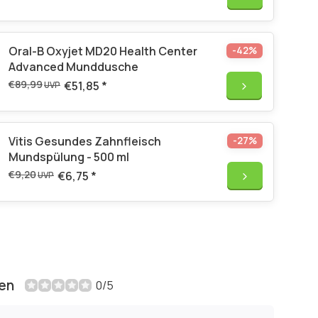
Oral-B Oxyjet MD20 Health Center
-42%
Advanced Munddusche
€89,99
€51,85
*
UVP
Vitis Gesundes Zahnfleisch
-27%
Mundspülung - 500 ml
€9,20
€6,75
*
UVP
en
0/5