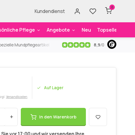
0
Kundendienst
sönliche Pflege
Angebote
Neu
Topseller
Mar
8,9
/
0
ezielle Mundpflegeartikel
Kostenloser Versand
ab 59€
An
Auf Lager
zzgl.
Versandkosten
+
In den Warenkorb
 Sie vor 17:00 und wir versenden Ihre