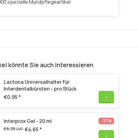
00 spezielle Mundpflegeartikel
kel könnte Sie auch interessieren
Lactona Universalhalter für
Interdentalbürsten - pro Stück
€0,95
*
Interprox Gel - 20 ml
-27%
€6,35
€4,65
*
UVP