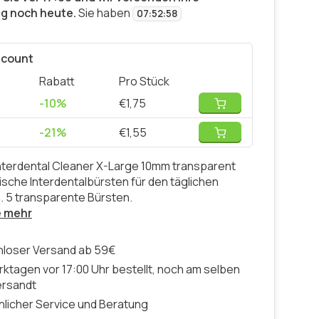
ng noch heute.
Sie haben
07
:
52
:
57
scount
Rabatt
Pro Stück
-10%
€1,75
-21%
€1,55
nterdental Cleaner X-Large 10mm transparent
tische Interdentalbürsten für den täglichen
 5 transparente Bürsten.
e mehr
nloser Versand ab 59€
ktagen vor 17:00 Uhr bestellt, noch am selben
ersandt
licher Service und Beratung