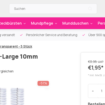
teckbürsten
Mundpflege
Mundduschen
Per
g versandt
Persönlicher Service und Beratung
Über 900 sp
ransparent - 5 Stück
X-Large 10mm
€3,95
UVP
€1,95*
rgleichen
* Inkl. MwSt. 
-51%
-
Bestellen