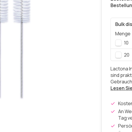
Bestellu
Bulk di
Menge
10
20
Lactona I
sind prak
Gebrauch.
Lesen Si
Koste
An Wer
Tag v
Persön