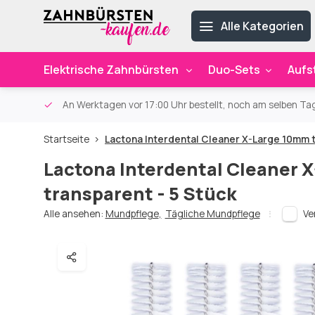
Alle Kategorien
Elektrische Zahnbürsten
Duo-Sets
Aufs
ab 59€
An Werktagen vor 17:00 Uhr bestellt, noch am selben Ta
Startseite
Lactona Interdental Cleaner X-Large 10mm t
Lactona Interdental Cleaner 
transparent - 5 Stück
Alle ansehen:
Mundpflege
,
Tägliche Mundpflege
Ve