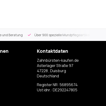
ce und Beratung
Über 900 spezielle Mundpflegeartikel
Kos
onen
Kontaktdaten
Zahnbürsten-kaufen.de
Asterlager Straße 97
47228 , Duisburg
Deutschland
Register NR: 56895674
Ust idnr.: DE292247805