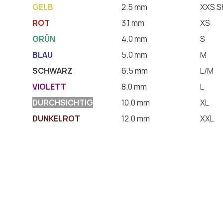
GELB
2.5 mm
XXS S
ROT
3.1 mm
XS
GRÜN
4.0 mm
S
BLAU
5.0 mm
M
SCHWARZ
6.5 mm
L/M
VIOLETT
8.0 mm
L
DURCHSICHTIG
10.0 mm
XL
DUNKELROT
12.0 mm
XXL