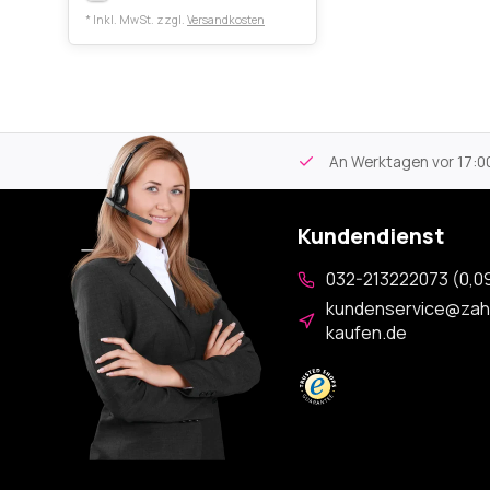
* Inkl. MwSt. zzgl.
Versandkosten
tikel
Kostenloser Versand
ab 59€
An Werktagen vor 17:00
Kundendienst
032-213222073 (0,09
kundenservice@zah
kaufen.de