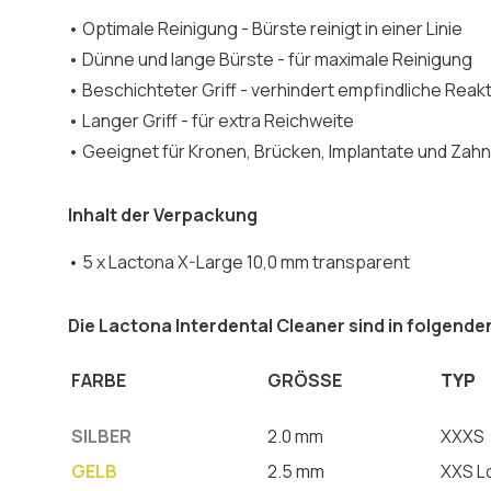
• Optimale Reinigung - Bürste reinigt in einer Linie
• Dünne und lange Bürste - für maximale Reinigung
• Beschichteter Griff - verhindert empfindliche Rea
• Langer Griff - für extra Reichweite
• Geeignet für Kronen, Brücken, Implantate und Za
Inhalt der Verpackung
• 5 x Lactona X-Large 10,0 mm transparent
Die Lactona Interdental Cleaner sind in folgende
FARBE
GRÖSSE
TYP
SILBER
2.0 mm
XXXS
GELB
2.5 mm
XXS L