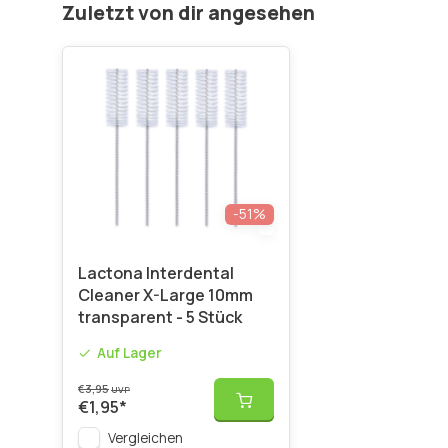
Zuletzt von dir angesehen
-51%
Lactona Interdental
Cleaner X-Large 10mm
transparent - 5 Stück
Auf Lager
€3,95
UVP
€1,95
*
Vergleichen