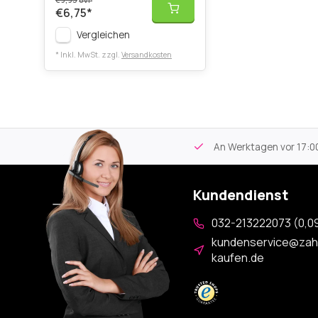
€9,95
UVP
€6,75
*
Vergleichen
* Inkl. MwSt. zzgl.
Versandkosten
tikel
Kostenloser Versand
ab 59€
An Werktagen vor 17:00
Kundendienst
032-213222073 (0,09
kundenservice@zah
kaufen.de