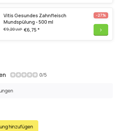
Vitis Gesundes Zahnfleisch
-27%
Mundspülung - 500 ml
€9,20
€6,75
*
UVP
en
0/5
tungen
tung hinzufügen