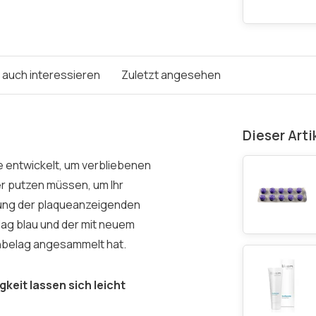
e auch interessieren
Zuletzt angesehen
Dieser Arti
e entwickelt, um verbliebenen
r putzen müssen, um Ihr
dung der plaqueanzeigenden
elag blau und der mit neuem
hnbelag angesammelt hat.
keit lassen sich leicht