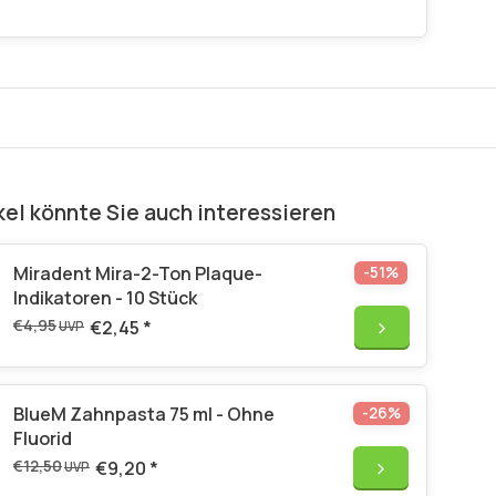
kel könnte Sie auch interessieren
Miradent Mira-2-Ton Plaque-
-51%
Indikatoren - 10 Stück
€4,95
€2,45
*
UVP
BlueM Zahnpasta 75 ml - Ohne
-26%
Fluorid
€12,50
€9,20
*
UVP