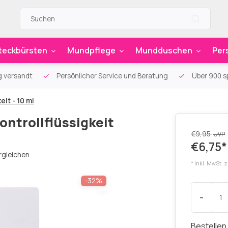
teckbürsten
Mundpflege
Mundduschen
Per
g versandt
Persönlicher Service und Beratung
Über 900 sp
it - 10 ml
ntrollflüssigkeit
€9,95
UVP
€6,75*
rgleichen
* Inkl. MwSt. 
-32%
-
Bestellen