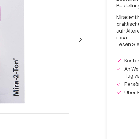
Bestellu
Miradent M
praktisch
auf: Älte
rosa.
Lesen Si
Koste
An Wer
Tag v
Persön
Über 9