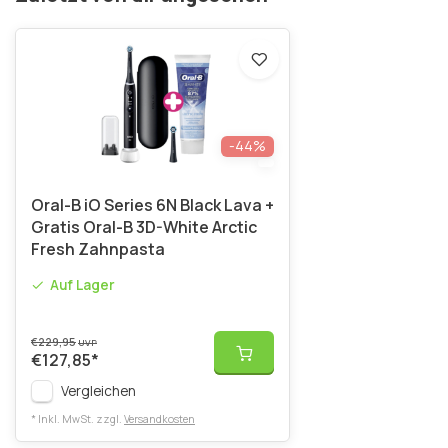
-44%
Oral-B iO Series 6N Black Lava +
Gratis Oral-B 3D-White Arctic
Fresh Zahnpasta
Auf Lager
€229,95
UVP
€127,85
*
Vergleichen
* Inkl. MwSt. zzgl.
Versandkosten