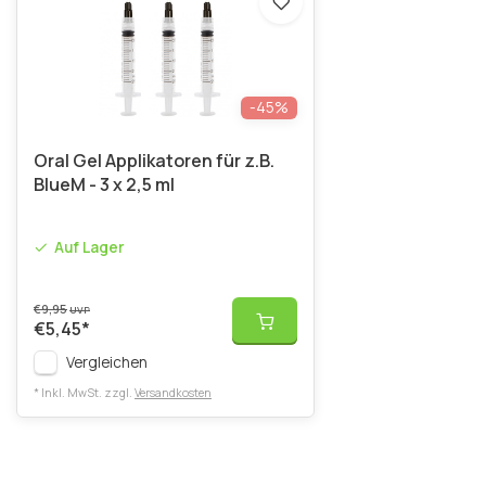
-45%
Oral Gel Applikatoren für z.B.
BlueM - 3 x 2,5 ml
Auf Lager
€9,95
UVP
€5,45
*
Vergleichen
* Inkl. MwSt. zzgl.
Versandkosten