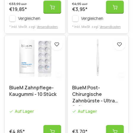
€33,99
€4,95
UVP
UVP
€19,85
*
€3,95
*
Vergleichen
Vergleichen
* Inkl. MwSt. zzgl.
Versandkosten
* Inkl. MwSt. zzgl.
Versandkosten
BlueM Zahnpflege-
BlueM Post-
Kaugummi - 10 Stück
Chirurgische
Zahnbürste - Ultra
Soft
Auf Lager
Auf Lager
€4,85
*
€3,70
*