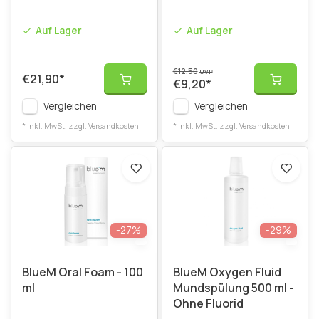
Auf Lager
Auf Lager
€12,50
UVP
€21,90
*
€9,20
*
Vergleichen
Vergleichen
* Inkl. MwSt. zzgl.
Versandkosten
* Inkl. MwSt. zzgl.
Versandkosten
-27%
-29%
BlueM Oral Foam - 100
BlueM Oxygen Fluid
ml
Mundspülung 500 ml -
Ohne Fluorid