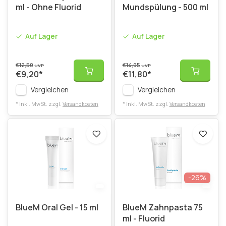
ml - Ohne Fluorid
Mundspülung - 500 ml
Auf Lager
Auf Lager
€12,50
€14,95
UVP
UVP
€9,20
*
€11,80
*
Vergleichen
Vergleichen
* Inkl. MwSt. zzgl.
Versandkosten
* Inkl. MwSt. zzgl.
Versandkosten
-26%
BlueM Oral Gel - 15 ml
BlueM Zahnpasta 75
ml - Fluorid