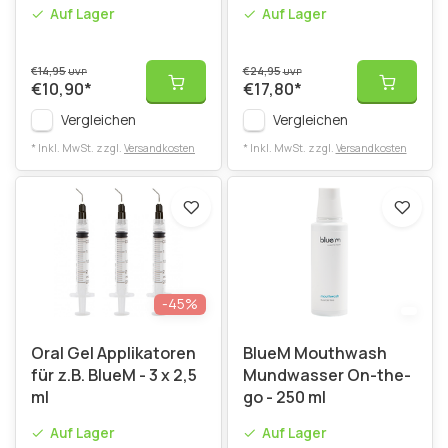
Auf Lager
Auf Lager
€14,95
€24,95
UVP
UVP
€10,90
*
€17,80
*
Vergleichen
Vergleichen
* Inkl. MwSt. zzgl.
Versandkosten
* Inkl. MwSt. zzgl.
Versandkosten
-45%
Oral Gel Applikatoren
BlueM Mouthwash
für z.B. BlueM - 3 x 2,5
Mundwasser On-the-
ml
go - 250 ml
Auf Lager
Auf Lager