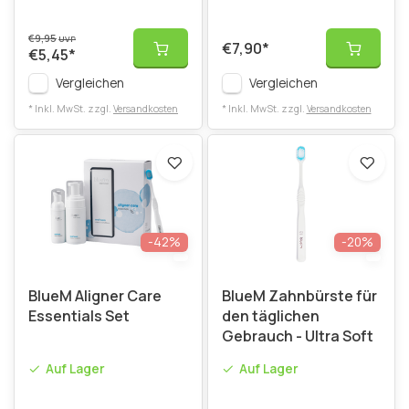
€9,95
UVP
€7,90
*
€5,45
*
Vergleichen
Vergleichen
* Inkl. MwSt. zzgl.
Versandkosten
* Inkl. MwSt. zzgl.
Versandkosten
-42%
-20%
BlueM Aligner Care
BlueM Zahnbürste für
Essentials Set
den täglichen
Gebrauch - Ultra Soft
Auf Lager
Auf Lager