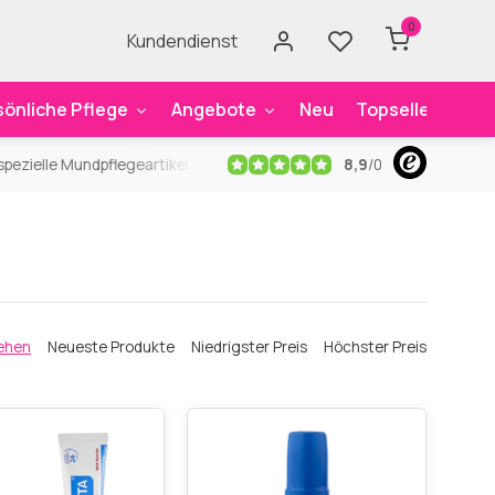
0
Kundendienst
sönliche Pflege
Angebote
Neu
Topseller
Mar
8,9
/
0
ezielle Mundpflegeartikel
Kostenloser Versand
ab 59€
An
ehen
Neueste Produkte
Niedrigster Preis
Höchster Preis