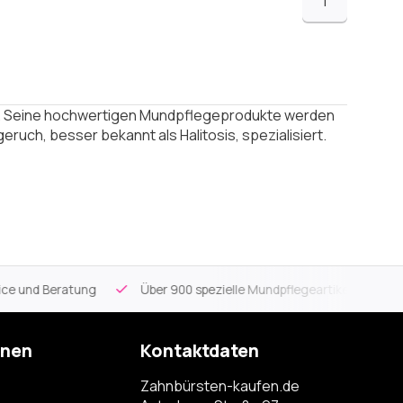
1
d. Seine hochwertigen Mundpflegeprodukte werden
ruch, besser bekannt als Halitosis, spezialisiert.
ce und Beratung
Über 900 spezielle Mundpflegeartikel
Kos
onen
Kontaktdaten
Zahnbürsten-kaufen.de