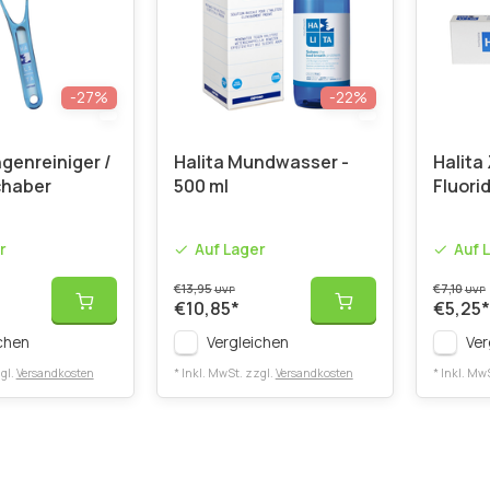
-27%
-22%
genreiniger /
Halita Mundwasser -
Halita
haber
500 ml
Fluorid
r
Auf Lager
Auf 
€13,95
€7,10
UVP
UVP
€10,85
*
€5,25
*
chen
Vergleichen
Ver
gl.
Versandkosten
* Inkl. MwSt. zzgl.
Versandkosten
* Inkl. Mw