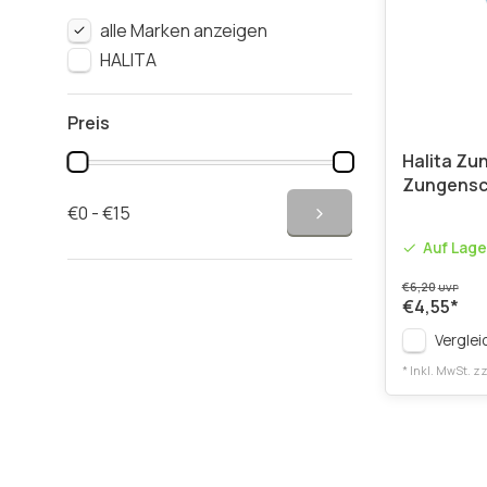
alle Marken anzeigen
HALITA
Preis
Halita Zun
Zungensc
€0 - €15
Auf Lage
€6,20
UVP
€4,55
*
Verglei
* Inkl. MwSt. zz