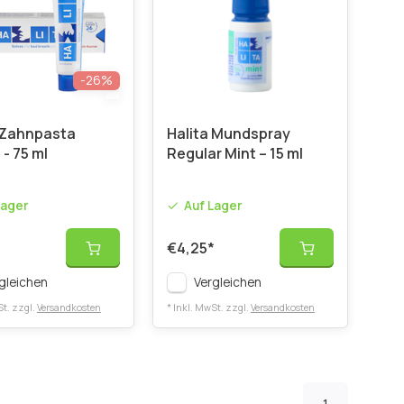
-26%
 Zahnpasta
Halita Mundspray
 - 75 ml
Regular Mint – 15 ml
Lager
Auf Lager
€4,25
*
gleichen
Vergleichen
St. zzgl.
Versandkosten
* Inkl. MwSt. zzgl.
Versandkosten