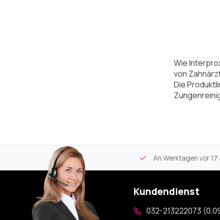
Wie Interpr
von Zahnärzt
Die Produktl
Zungenreini
tikel
Kostenloser Versand
ab 59€
An Werktagen vor 17:00
Kundendienst
032-213222073 (0,09