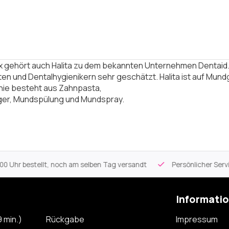
ox gehört auch Halita zu dem bekannten Unternehmen Dentai
en und Dentalhygienikern sehr geschätzt. Halita ist auf Mundge
inie besteht aus
Zahnpasta
,
ger
,
Mundspülung
und
Mundspray.
 Uhr bestellt, noch am selben Tag versandt
Persönlicher Servi
Informati
 min.)
Rückgabe
Impressum