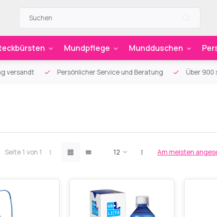
teckbürsten
Mundpflege
Mundduschen
Per
g versandt
Persönlicher Service und Beratung
Über 900 sp
Seite 1 von 1
Am meisten anges