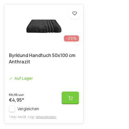
-29%
Byrklund Handtuch 50x100 cm
Anthrazit
Auf Lager
€6,95
UVP
€4,95
*
Vergleichen
* Inkl. MwSt. zzgl.
Versandkosten