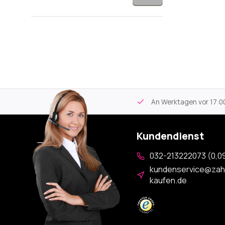
tikel
Kostenloser Versand
ab 59€
An Werktagen vor 17:00
Kundendienst
032-213222073 (0,09
kundenservice@zah
kaufen.de