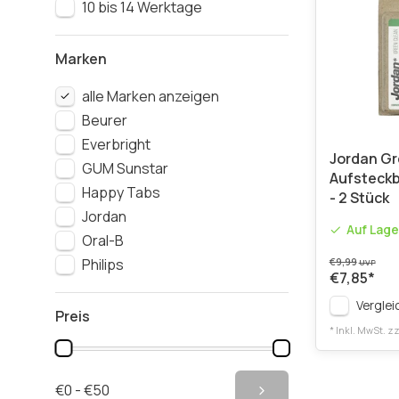
10 bis 14 Werktage
Marken
alle Marken anzeigen
Beurer
Everbright
Jordan Gr
GUM Sunstar
Aufsteckb
Happy Tabs
- 2 Stück
Jordan
Auf Lage
Oral-B
Philips
€9,99
UVP
€7,85
*
Verglei
Preis
* Inkl. MwSt. zz
€0 - €50