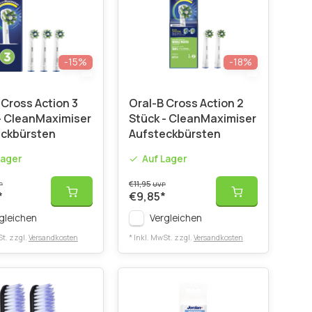
-15%
-18%
 Cross Action 3
Oral-B Cross Action 2
- CleanMaximiser
Stück - CleanMaximiser
eckbürsten
Aufsteckbürsten
Lager
Auf Lager
€11,95
P
UVP
*
€9,85
*
gleichen
Vergleichen
St. zzgl.
Versandkosten
* Inkl. MwSt. zzgl.
Versandkosten