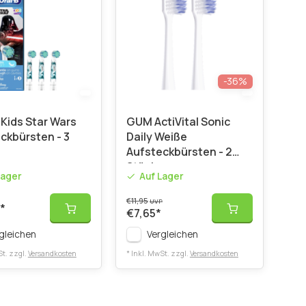
-36%
 Kids Star Wars
GUM ActiVital Sonic
ckbürsten - 3
Daily Weiße
Aufsteckbürsten - 2
Stück
Lager
Auf Lager
€11,95
UVP
*
€7,65
*
gleichen
Vergleichen
St. zzgl.
Versandkosten
* Inkl. MwSt. zzgl.
Versandkosten