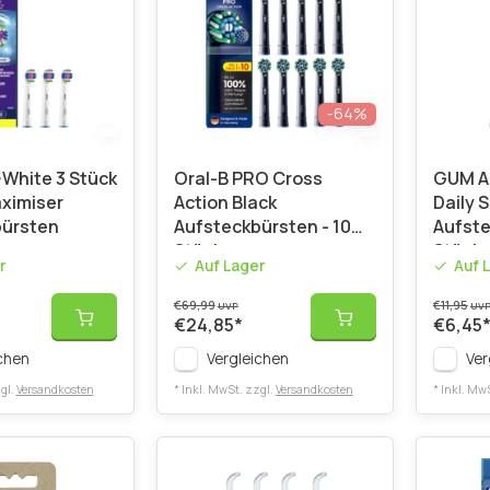
-64%
-White 3 Stück
Oral-B PRO Cross
GUM Ac
ximiser
Action Black
Daily 
bürsten
Aufsteckbürsten - 10
Aufste
Stück
Stück
r
Auf Lager
Auf 
€69,99
€11,95
UVP
UV
€24,85
*
€6,45
chen
Vergleichen
Ver
gl.
Versandkosten
* Inkl. MwSt. zzgl.
Versandkosten
* Inkl. Mw