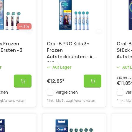
-41%
ds Frozen
Oral-B PRO Kids 3+
Oral-B
ürsten - 3
Frozen
Stück 
Aufsteckbürsten - 4
Aufst
Stück
r
Auf Lager
Auf 
€13,99
UV
€12,85
*
€11,85
chen
Vergleichen
Ver
gl.
Versandkosten
* Inkl. MwSt. zzgl.
Versandkosten
* Inkl. Mw