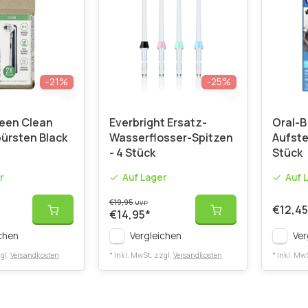
-21%
-25%
een Clean
Everbright Ersatz-
Oral-B
ürsten Black
Wasserflosser-Spitzen
Aufste
- 4 Stück
Stück
r
Auf Lager
Auf 
€19,95
UVP
€12,45
€14,95
*
chen
Vergleichen
Ver
gl.
Versandkosten
* Inkl. MwSt. zzgl.
Versandkosten
* Inkl. Mw