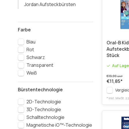
Jordan Aufsteckbürsten
Farbe
Blau
Oral-B Ki
Aufsteckb
Rot
Stück
Schwarz
Transparent
Auf Lage
Weiß
€19,99
UVP
€11,85
*
Bürstentechnologie
Verglei
* Inkl. MwSt. zz
2D-Technologie
3D-Technologie
Schalltechnologie
Magnetische iO™-Technologie