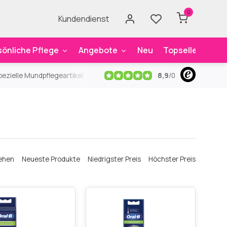
0
Kundendienst
sönliche Pflege
Angebote
Neu
Topseller
Mar
8,9
/
0
ezielle Mundpflegeartikel
Kostenloser Versand
ab 59€
An
ehen
Neueste Produkte
Niedrigster Preis
Höchster Preis