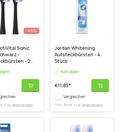
-46%
tiVital Sonic
Jordan Whitening
Schwarz -
Aufsteckbürsten - 4
ckbürsten - 2
Stück
Lager
Auf Lager
P
€11,85
*
*
gleichen
Vergleichen
St. zzgl.
Versandkosten
* Inkl. MwSt. zzgl.
Versandkosten