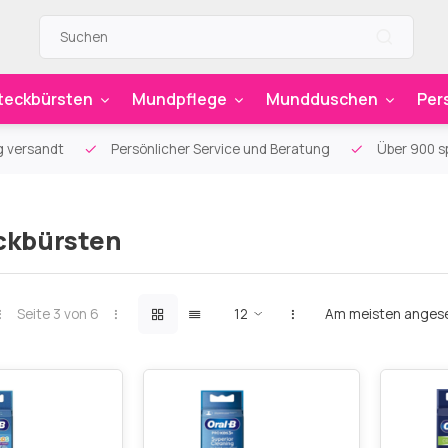
teckbürsten
Mundpflege
Mundduschen
Per
g versandt
Persönlicher Service und Beratung
Über 900 sp
ckbürsten
Seite 3 von 6
Am meisten anges