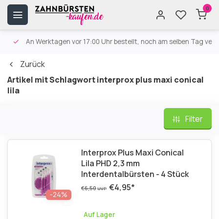
0
An Werktagen vor 17:00 Uhr bestellt, noch am selben Tag versa
Zurück
Artikel mit Schlagwort interprox plus maxi conical
lila
Filter
Interprox Plus Maxi Conical
Lila PHD 2,3 mm
Interdentalbürsten - 4 Stück
€4,95
*
€6,50
UVP
-24%
Auf Lager