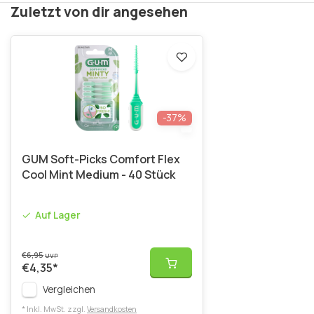
Zuletzt von dir angesehen
-37%
GUM Soft-Picks Comfort Flex
Cool Mint Medium - 40 Stück
Auf Lager
€6,95
UVP
€4,35
*
Vergleichen
* Inkl. MwSt. zzgl.
Versandkosten