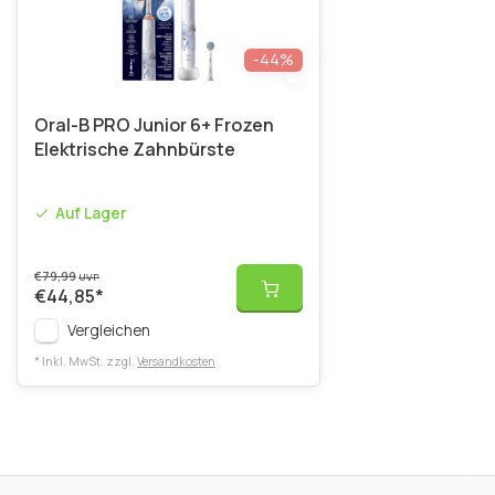
-44%
Oral-B PRO Junior 6+ Frozen
Elektrische Zahnbürste
Auf Lager
€79,99
UVP
€44,85
*
Vergleichen
* Inkl. MwSt. zzgl.
Versandkosten