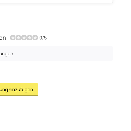
en
0/5
tungen
tung hinzufügen