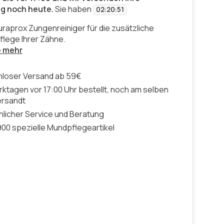
ng noch heute.
Sie haben
02
:
20
:
50
uraprox Zungenreiniger für die zusätzliche
flege Ihrer Zähne.
e mehr
nloser Versand ab 59€
ktagen vor 17:00 Uhr bestellt, noch am selben
ersandt
licher Service und Beratung
00 spezielle Mundpflegeartikel