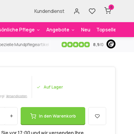
0
Kundendienst
sönliche Pflege
Angebote
Neu
Topseller
Mar
8,9
/
0
ezielle Mundpflegeartikel
Kostenloser Versand
ab 59€
An
Auf Lager
zzgl.
Versandkosten
+
In den Warenkorb
 Sie vor 17:00 und wir versenden Ihre