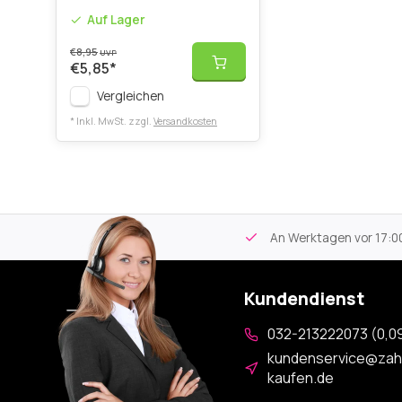
Auf Lager
€8,95
UVP
€5,85
*
Vergleichen
* Inkl. MwSt. zzgl.
Versandkosten
tikel
Kostenloser Versand
ab 59€
An Werktagen vor 17:00
Kundendienst
032-213222073 (0,09
kundenservice@zah
kaufen.de