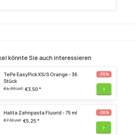
kel könnte Sie auch interessieren
TePe EasyPick XS/S Orange - 36
-30%
Stück
€4,99
€3,50
*
UVP
Halita Zahnpasta Fluorid - 75 ml
-26%
€7,10
€5,25
*
UVP