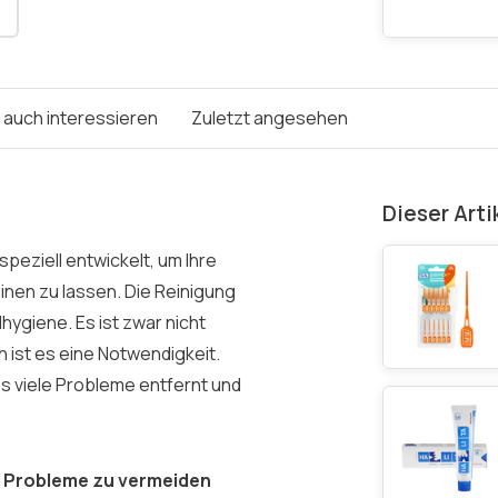
e auch interessieren
Zuletzt angesehen
Dieser Arti
eziell entwickelt, um Ihre
inen zu lassen. Die Reinigung
hygiene. Es ist zwar nicht
h ist es eine Notwendigkeit.
ss viele Probleme entfernt und
m Probleme zu vermeiden