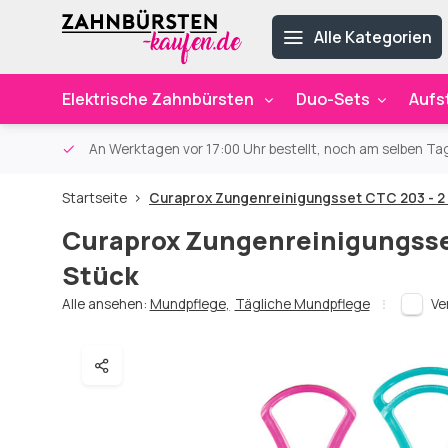
Alle Kategorien
Elektrische Zahnbürsten
Duo-Sets
Aufs
ab 59€
An Werktagen vor 17:00 Uhr bestellt, noch am selben Ta
Startseite
Curaprox Zungenreinigungsset CTC 203 - 2
Curaprox Zungenreinigungsse
Stück
Alle ansehen:
Mundpflege
,
Tägliche Mundpflege
Ve