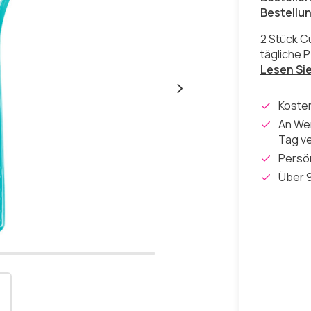
Bestellu
2 Stück C
tägliche P
Lesen Si
Koste
An Wer
Tag v
Persön
Über 9