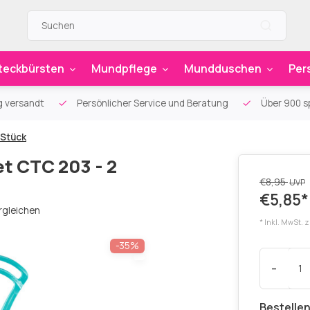
teckbürsten
Mundpflege
Mundduschen
Per
g versandt
Persönlicher Service und Beratung
Über 900 sp
 Stück
t CTC 203 - 2
€8,95
UVP
€5,85*
rgleichen
* Inkl. MwSt. 
-35%
-
Bestellen