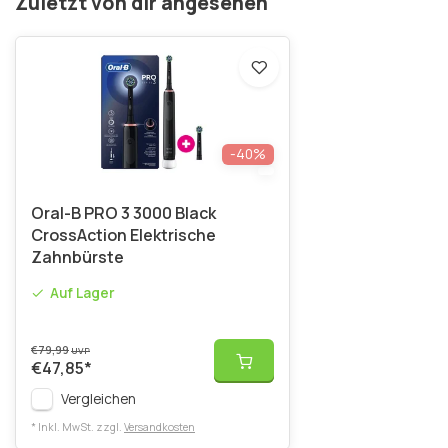
Zuletzt von dir angesehen
-40%
Oral-B PRO 3 3000 Black
CrossAction Elektrische
Zahnbürste
Auf Lager
€79,99
UVP
€47,85
*
Vergleichen
* Inkl. MwSt. zzgl.
Versandkosten