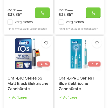
€59,95
€59,95
UVP
UVP
€37,85
*
€37,85
*
Vergleichen
Vergleichen
* Inkl. MwSt. zzgl.
Versandkosten
* Inkl. MwSt. zzgl.
Versandkosten
-48%
-50%
Oral-B iO Series 3S
Oral-B PRO Series 1
Matt Black Elektrische
Blue Elektrische
Zahnbürste
Zahnbürste
Auf Lager
Auf Lager