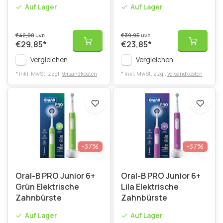
Auf Lager
Auf Lager
€42,00
€39,95
UVP
UVP
€29,85
*
€23,85
*
Vergleichen
Vergleichen
* Inkl. MwSt. zzgl.
Versandkosten
* Inkl. MwSt. zzgl.
Versandkosten
-37%
-37%
Oral-B PRO Junior 6+
Oral-B PRO Junior 6+
Grün Elektrische
Lila Elektrische
Zahnbürste
Zahnbürste
Auf Lager
Auf Lager