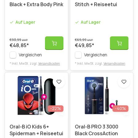
Black + Extra Body Pink
Stitch + Reiseetui
Auf Lager
Auf Lager
€93,99
€69,99
UVP
UVP
€48,85
*
€49,85
*
Vergleichen
Vergleichen
* Inkl. MwSt. zzgl.
Versandkosten
* Inkl. MwSt. zzgl.
Versandkosten
-22%
-40%
Oral-B iO Kids 6+
Oral-B PRO 3 3000
Spiderman + Reiseetui
Black CrossAction