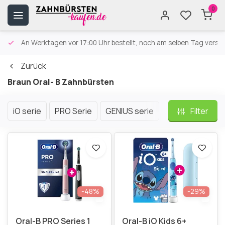
0
An Werktagen vor 17:00 Uhr bestellt, noch am selben Tag versa
Zurück
Braun Oral- B Zahnbürsten
iO serie
PRO Serie
GENIUS serie
Smart Serie
Filter
-48%
-29%
Oral-B PRO Series 1
Oral-B iO Kids 6+