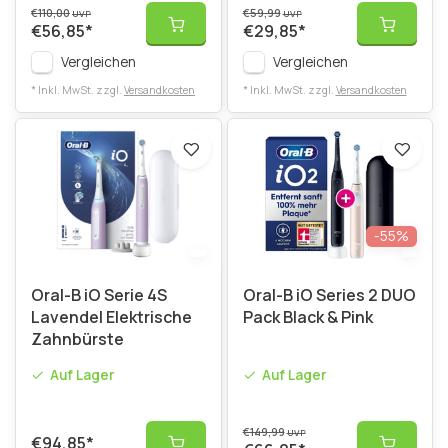
€110,00
€59,99
UVP
UVP
€56,85
*
€29,85
*
Vergleichen
Vergleichen
* Inkl. MwSt. zzgl.
Versandkosten
* Inkl. MwSt. zzgl.
Versandkosten
-55%
Oral-B iO Serie 4S
Oral-B iO Series 2 DUO
Lavendel Elektrische
Pack Black & Pink
Zahnbürste
Auf Lager
Auf Lager
€149,99
UVP
€94,85
*