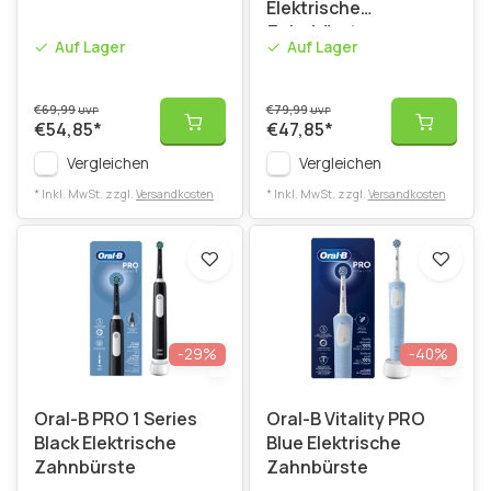
Elektrische
Zahnbürste
Auf Lager
Auf Lager
€69,99
€79,99
UVP
UVP
€54,85
*
€47,85
*
Vergleichen
Vergleichen
* Inkl. MwSt. zzgl.
Versandkosten
* Inkl. MwSt. zzgl.
Versandkosten
-29%
-40%
Oral-B PRO 1 Series
Oral-B Vitality PRO
Black Elektrische
Blue Elektrische
Zahnbürste
Zahnbürste