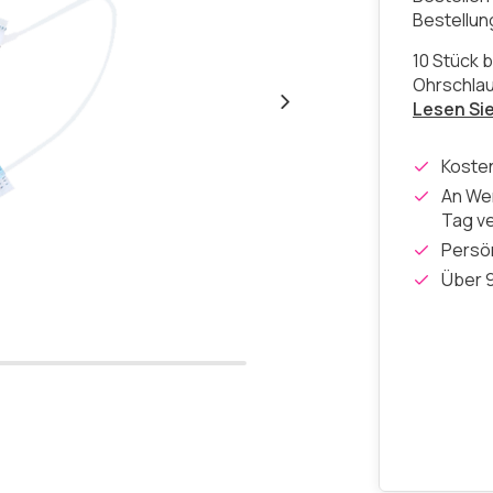
Bestellu
10 Stück 
Ohrschlau
Lesen Si
Koste
An Wer
Tag v
Persön
Über 9