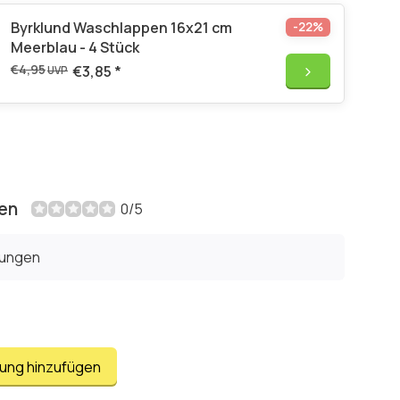
Byrklund Waschlappen 16x21 cm
-22%
Meerblau - 4 Stück
€4,95
€3,85
*
UVP
en
0/5
tungen
tung hinzufügen