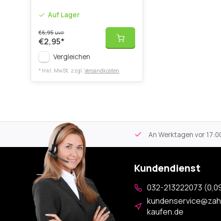
Auf Lager
€6,95
UVP
€2,95
*
Vergleichen
* Inkl. MwSt. zzgl.
Versandkosten
tikel
Kostenloser Versand
ab 59€
An Werktagen vor 17:00
Kundendienst
032-213222073 (0,09
kundenservice@zah
kaufen.de