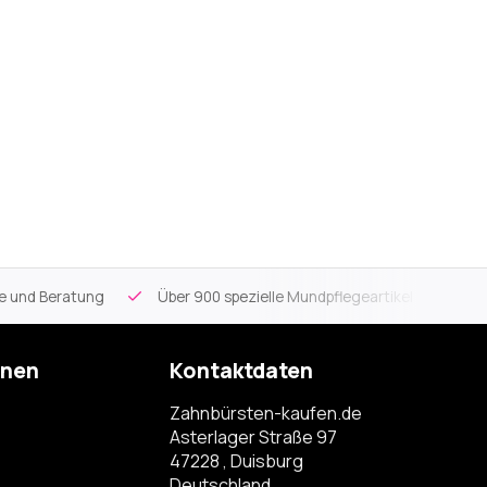
ce und Beratung
Über 900 spezielle Mundpflegeartikel
Kos
onen
Kontaktdaten
Zahnbürsten-kaufen.de
Asterlager Straße 97
47228 , Duisburg
Deutschland