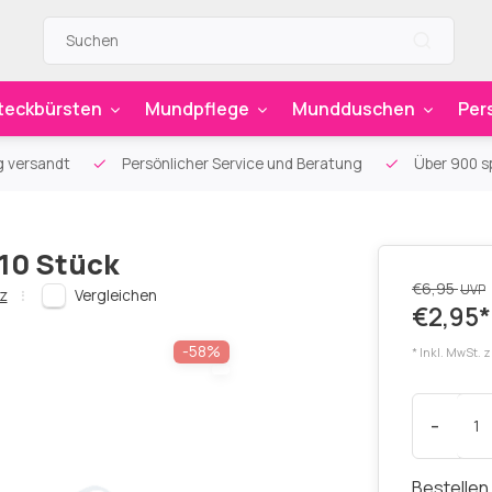
teckbürsten
Mundpflege
Mundduschen
Per
g versandt
Persönlicher Service und Beratung
Über 900 sp
 10 Stück
€6,95
UVP
z
Vergleichen
€2,95*
-58%
* Inkl. MwSt. 
-
Bestellen