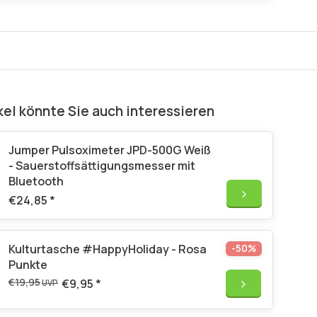
kel könnte Sie auch interessieren
Jumper Pulsoximeter JPD-500G Weiß
- Sauerstoffsättigungsmesser mit
Bluetooth
€24,85
*
Kulturtasche #HappyHoliday - Rosa
-50%
Punkte
€19,95
€9,95
*
UVP