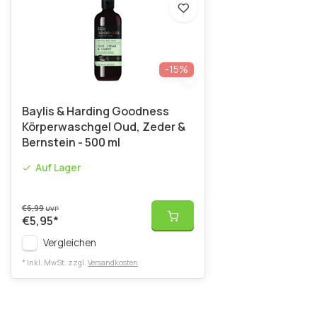
-15%
Baylis & Harding Goodness
Körperwaschgel Oud, Zeder &
Bernstein - 500 ml
Auf Lager
€6,99
UVP
€5,95
*
Vergleichen
* Inkl. MwSt. zzgl.
Versandkosten