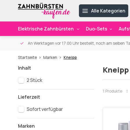
Alle Kategorien
Elektrische Zahnbürsten
Duo-Sets
Aufs
ab 59€
An Werktagen vor 17:00 Uhr bestellt, noch am selben Ta
Startseite
Marken
Kneipp
Inhalt
Kneipp
2 Stück
1 Produkte
Lieferzeit
Sofort verfügbar
Marken