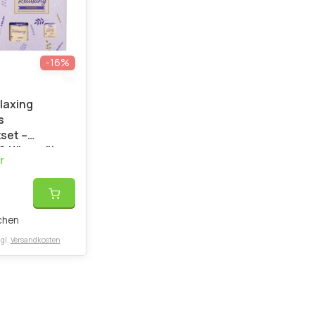
-16%
laxing
s
set –
& Körperöl
r
chen
gl.
Versandkosten