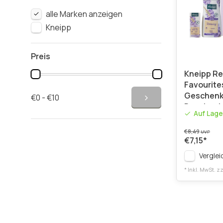
alle Marken anzeigen
Kneipp
Preis
Kneipp Re
Favourite
Geschenk
€0 - €10
Duschgel 
Auf Lage
Lavendel
€8,49
UVP
€7,15
*
Verglei
* Inkl. MwSt. zz