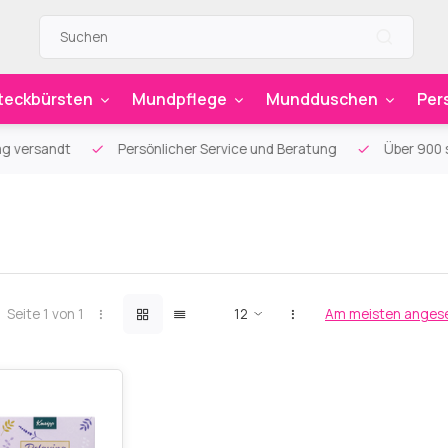
teckbürsten
Mundpflege
Mundduschen
Per
g versandt
Persönlicher Service und Beratung
Über 900 sp
Seite 1 von 1
Am meisten anges