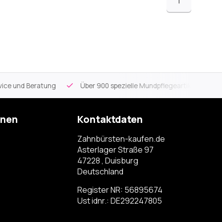
1
ce und Beratung
Über 900 spezielle Mundpflegeartikel
Kos
onen
Kontaktdaten
Zahnbürsten-kaufen.de
Asterlager Straße 97
47228 , Duisburg
Deutschland
Register NR: 56895674
Ust idnr.: DE292247805