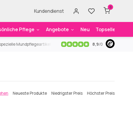
0
Kundendienst
sönliche Pflege
Angebote
Neu
Topseller
Mar
8,9
/
0
ezielle Mundpflegeartikel
Kostenloser Versand
ab 59€
An
ehen
Neueste Produkte
Niedrigster Preis
Höchster Preis