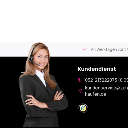
tikel
Kostenloser Versand
ab 59€
An Werktagen vor 17:00
Kundendienst
032-213222073 (0,09
kundenservice@zah
kaufen.de