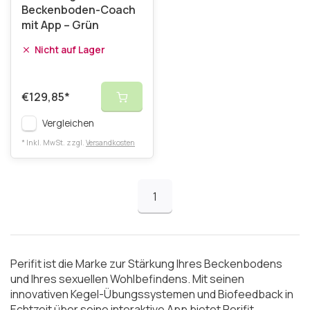
Beckenboden-Coach
mit App – Grün
Nicht auf Lager
€129,85
*
Vergleichen
* Inkl. MwSt. zzgl.
Versandkosten
1
Perifit ist die Marke zur Stärkung Ihres Beckenbodens
und Ihres sexuellen Wohlbefindens. Mit seinen
innovativen Kegel-Übungssystemen und Biofeedback in
Echtzeit über seine interaktive App bietet Perifit