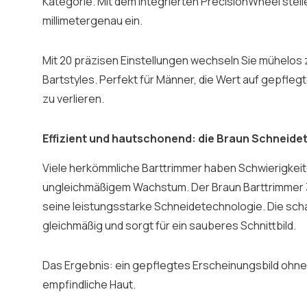
Kategorie. Mit dem integrierten PrecisionWheel stel
millimetergenau ein.
Mit 20 präzisen Einstellungen wechseln Sie mühelo
Bartstyles. Perfekt für Männer, die Wert auf gepfleg
zu verlieren.
Effizient und hautschonend: die Braun Schneide
Viele herkömmliche Barttrimmer haben Schwierigkeit
ungleichmäßigem Wachstum. Der Braun Barttrimmer
seine leistungsstarke Schneidetechnologie. Die scha
gleichmäßig und sorgt für ein sauberes Schnittbild.
Das Ergebnis: ein gepflegtes Erscheinungsbild ohne H
empfindliche Haut.