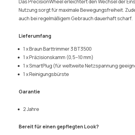
Das PrecisionWheel erleichtert den Wechsel der Eins
Nutzung sorgt für maximale Bewegungsfreiheit. Zudem
auch bei regelmäßigem Gebrauch dauerhaft scharf.
Lieferumfang
1 x Braun Barttrimmer 3 BT3500
1 x Präzisionskamm (0,5–10 mm)
1 x SmartPlug (für weltweite Netzspannung geeign
1 x Reinigungsbürste
Garantie
2 Jahre
Bereit für einen gepflegten Look?