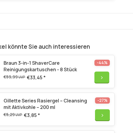
kel könnte Sie auch interessieren
Braun 3-in-1 ShaverCare
-44%
Reinigungskartuschen - 8 Stück
€59,99
€33,45
*
UVP
Gillette Series Rasiergel – Cleansing
-27%
mit Aktivkohle – 200 ml
€5,29
€3,85
*
UVP