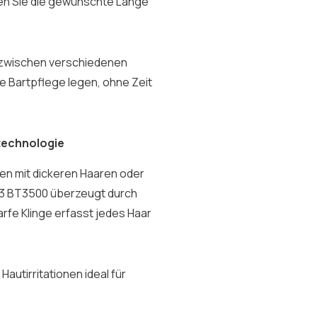
len Sie die gewünschte Länge
s zwischen verschiedenen
te Bartpflege legen, ohne Zeit
technologie
en mit dickeren Haaren oder
 3 BT3500 überzeugt durch
rfe Klinge erfasst jedes Haar
autirritationen ideal für