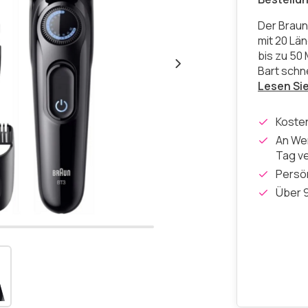
Der Braun
mit 20 Lä
bis zu 50 
Bart schn
Lesen Si
Koste
An Wer
Tag v
Persön
Über 9