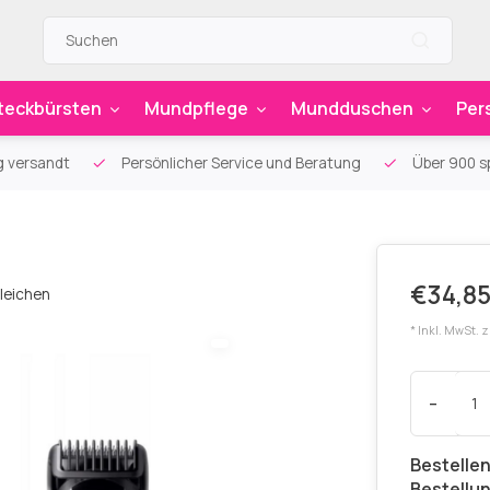
teckbürsten
Mundpflege
Mundduschen
Per
g versandt
Persönlicher Service und Beratung
Über 900 sp
€34,85
leichen
* Inkl. MwSt. 
-
Bestellen
Bestellu