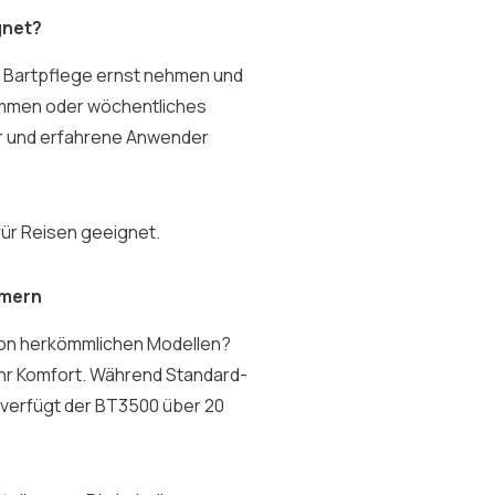
gnet?
hre Bartpflege ernst nehmen und
rimmen oder wöchentliches
er und erfahrene Anwender
für Reisen geeignet.
mmern
von herkömmlichen Modellen?
ehr Komfort. Während Standard-
 verfügt der BT3500 über 20