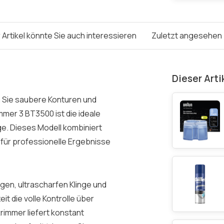
 Artikel könnte Sie auch interessieren
Zuletzt angesehen
Dieser Arti
m Sie saubere Konturen und
mmer 3 BT3500 ist die ideale
ge. Dieses Modell kombiniert
 für professionelle Ergebnisse
gen, ultrascharfen Klinge und
t die volle Kontrolle über
trimmer liefert konstant