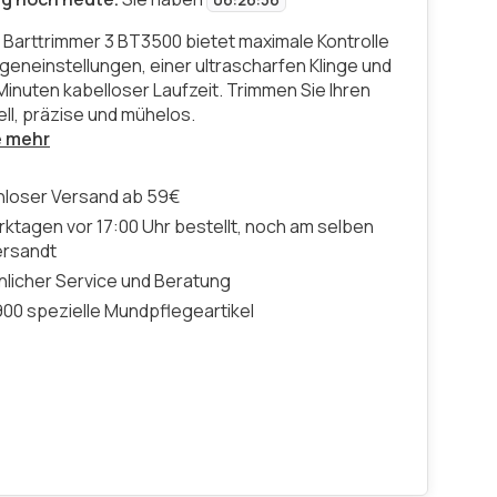
06
:
26
:
55
 Barttrimmer 3 BT3500 bietet maximale Kontrolle
ngeneinstellungen, einer ultrascharfen Klinge und
Minuten kabelloser Laufzeit. Trimmen Sie Ihren
ell, präzise und mühelos.
e mehr
nloser Versand ab 59€
ktagen vor 17:00 Uhr bestellt, noch am selben
ersandt
licher Service und Beratung
00 spezielle Mundpflegeartikel