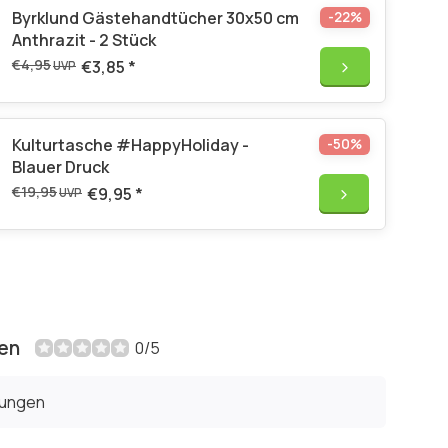
Byrklund Gästehandtücher 30x50 cm
-22%
Anthrazit - 2 Stück
€4,95
€3,85
*
UVP
Kulturtasche #HappyHoliday -
-50%
Blauer Druck
€19,95
€9,95
*
UVP
en
0/5
tungen