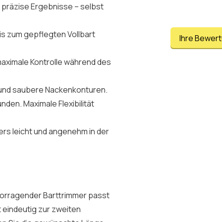
d präzise Ergebnisse – selbst
s zum gepflegten Vollbart
Ihre Bewer
aximale Kontrolle während des
n und saubere Nackenkonturen.
unden. Maximale Flexibilität
rs leicht und angenehm in der
rvorragender Barttrimmer passt
 eindeutig zur zweiten