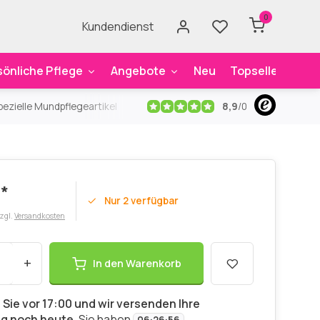
0
Kundendienst
sönliche Pflege
Angebote
Neu
Topseller
Mar
8,9
/
0
ezielle Mundpflegeartikel
Kostenloser Versand
ab 59€
An
*
Nur 2 verfügbar
zzgl.
Versandkosten
+
In den Warenkorb
 Sie vor 17:00 und wir versenden Ihre
ng noch heute.
Sie haben