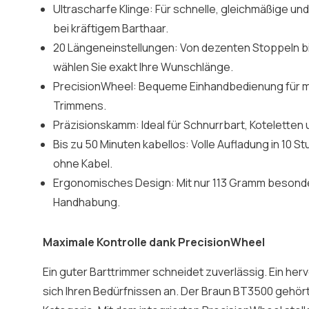
Ultrascharfe Klinge: Für schnelle, gleichmäßige un
bei kräftigem Barthaar.
20 Längeneinstellungen: Von dezenten Stoppeln bi
wählen Sie exakt Ihre Wunschlänge.
PrecisionWheel: Bequeme Einhandbedienung für m
Trimmens.
Präzisionskamm: Ideal für Schnurrbart, Kotelette
Bis zu 50 Minuten kabellos: Volle Aufladung in 10 St
ohne Kabel.
Ergonomisches Design: Mit nur 113 Gramm besonde
Handhabung.
Maximale Kontrolle dank PrecisionWheel
Ein guter Barttrimmer schneidet zuverlässig. Ein he
sich Ihren Bedürfnissen an. Der Braun BT3500 gehört