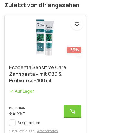
Zuletzt von dir angesehen
-35%
Ecodenta Sensitive Care
Zahnpasta – mit CBD &
Probiotika – 100 ml
Auf Lager
€6,49
UVP
€4,25
*
Vergleichen
* Inkl. MwSt. zzgl.
Versandkosten