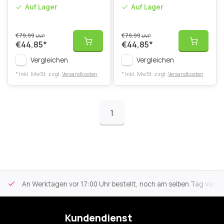
Elektrische
Auf Lager
Auf Lager
Zahnbürste
€79,99
€79,99
UVP
UVP
€44,85
*
€44,85
*
Vergleichen
Vergleichen
* Inkl. MwSt. zzgl.
Versandkosten
* Inkl. MwSt. zzgl.
Versandkosten
1
An Werktagen vor 17:00 Uhr bestellt, noch am selben Tag versa
Kundendienst