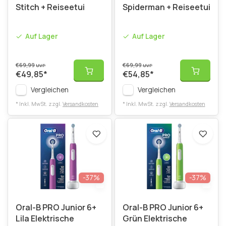
Stitch + Reiseetui
Spiderman + Reiseetui
Auf Lager
Auf Lager
€69,99
€69,99
UVP
UVP
€49,85
*
€54,85
*
Vergleichen
Vergleichen
* Inkl. MwSt. zzgl.
Versandkosten
* Inkl. MwSt. zzgl.
Versandkosten
-37%
-37%
Oral-B PRO Junior 6+
Oral-B PRO Junior 6+
Lila Elektrische
Grün Elektrische