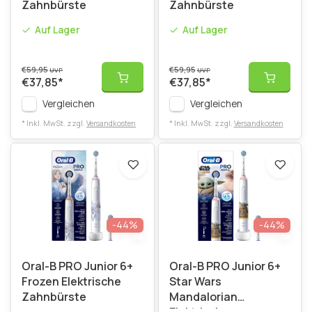
Zahnbürste
Zahnbürste
Auf Lager
Auf Lager
€59,95
€59,95
UVP
UVP
€37,85
*
€37,85
*
Vergleichen
Vergleichen
* Inkl. MwSt. zzgl.
Versandkosten
* Inkl. MwSt. zzgl.
Versandkosten
-44%
-44%
Oral-B PRO Junior 6+
Oral-B PRO Junior 6+
Frozen Elektrische
Star Wars
Zahnbürste
Mandalorian