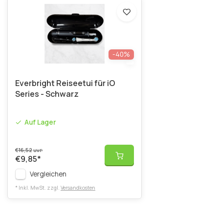
-40%
Everbright Reiseetui für iO
Series - Schwarz
Auf Lager
€16,52
UVP
€9,85
*
Vergleichen
* Inkl. MwSt. zzgl.
Versandkosten