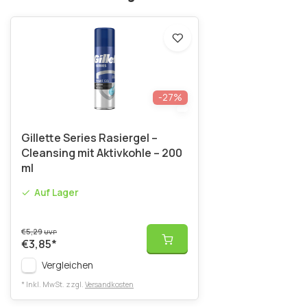
-27%
Gillette Series Rasiergel –
Cleansing mit Aktivkohle – 200
ml
Auf Lager
€5,29
UVP
€3,85
*
Vergleichen
* Inkl. MwSt. zzgl.
Versandkosten