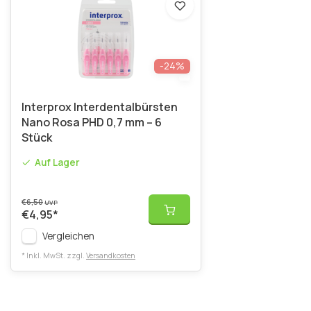
-24%
Interprox Interdentalbürsten
Nano Rosa PHD 0,7 mm – 6
Stück
Auf Lager
€6,50
UVP
€4,95
*
Vergleichen
* Inkl. MwSt. zzgl.
Versandkosten