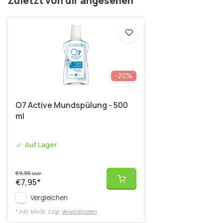
Zuletzt von dir angesehen
-20%
O7 Active Mundspülung - 500
ml
Auf Lager
€9,95
UVP
€7,95
*
Vergleichen
* Inkl. MwSt. zzgl.
Versandkosten