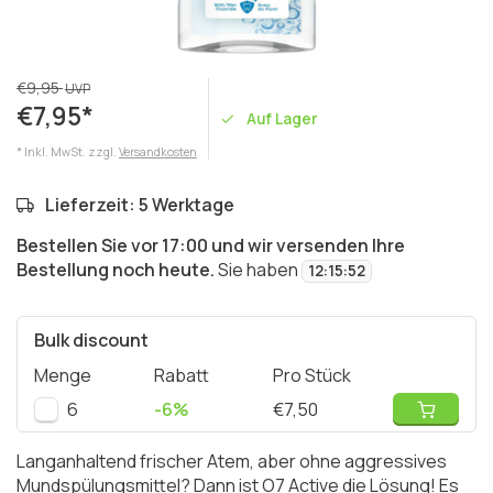
€9,95
UVP
€7,95*
Auf Lager
* Inkl. MwSt. zzgl.
Versandkosten
Lieferzeit: 5 Werktage
Bestellen Sie vor 17:00 und wir versenden Ihre
Bestellung noch heute.
Sie haben
12
:
15
:
52
Bulk discount
Menge
Rabatt
Pro Stück
6
-6%
€7,50
Langanhaltend frischer Atem, aber ohne aggressives
Mundspülungsmittel? Dann ist O7 Active die Lösung! Es