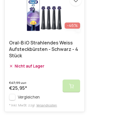
-46%
Oral-B iO Strahlendes Weiss
Aufsteckbürsten - Schwarz - 4
Stück
Nicht auf Lager
€47,99
UVP
€25,95
*
Vergleichen
* Inkl. MwSt. zzgl.
Versandkosten