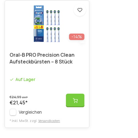
-14%
Oral-B PRO Precision Clean
Aufsteckbürsten – 8 Stück
Auf Lager
€24,99
UVP
€21,45
*
Vergleichen
* Inkl. MwSt. zzgl.
Versandkosten