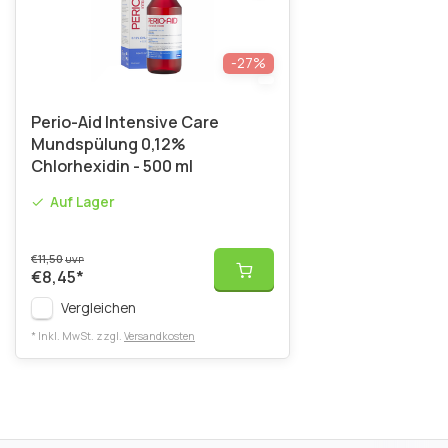
-27%
Perio-Aid Intensive Care
Mundspülung 0,12%
Chlorhexidin - 500 ml
Auf Lager
€11,50
UVP
€8,45
*
Vergleichen
* Inkl. MwSt. zzgl.
Versandkosten