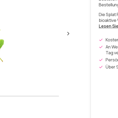
Bestellu
Die Splat
bioaktive
Lesen Si
Koste
An Wer
Tag v
Persön
Über 9