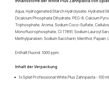
Inhaltsstoffe der White Plus Zahnpasta von Spla
Aqua, Hydrogenated Starch Hydrolysate, Hydrated Sili
Dicalcium Phosphate Dihydrate, PEG-8, Calcium Py
Triphosphate, Aroma, Sodium Coco-Sulfate, Cellulo
Monofluorophosphate, CI 77891, Sodium Lauroyl Sar
Methylparaben, Sodium Saccharin, Menthol, Papain,
Enthält Fluorid: 1000 ppm.
Inhalt der Verpackung
1x Splat Professional White Plus Zahnpasta - 100 ml