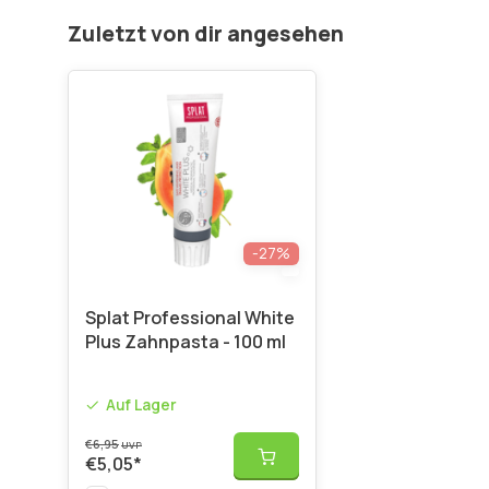
Zuletzt von dir angesehen
-27%
Splat Professional White
Plus Zahnpasta - 100 ml
Auf Lager
€6,95
UVP
€5,05
*