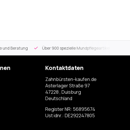
ce und Beratung
Über 900 spezielle Mundpflegeartikel
Kos
onen
Kontaktdaten
Zahnbürsten-kaufen.de
Asterlager Straße 97
47228 , Duisburg
Deutschland
Register NR: 56895674
Ust idnr.: DE292247805