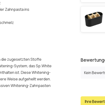
z
der Zahnpasta ins
nschmelz
 die zugesetzten Stoffe
Bewertung
hitening-System, das Sp.White
nthalten ist. Diese Whitening-
Kein Bewer
tere Weise aufgehellt werden.
essiven Whitening-Zahnpasten
Ihre Bewer