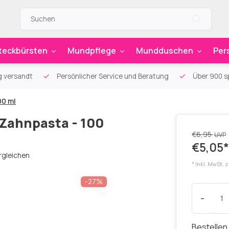
teckbürsten
Mundpflege
Mundduschen
Per
g versandt
Persönlicher Service und Beratung
Über 900 sp
00 ml
 Zahnpasta - 100
€6,95
UVP
€5,05*
rgleichen
* Inkl. MwSt. 
-27%
-
Bestellen