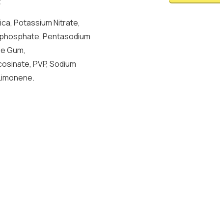
t
ca, Potassium Nitrate,
rophosphate, Pentasodium
se Gum,
cosinate, PVP, Sodium
 Limonene.