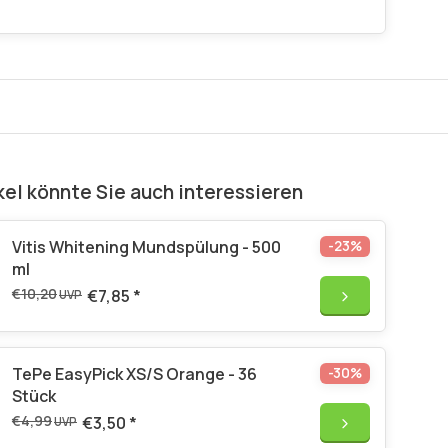
kel könnte Sie auch interessieren
Vitis Whitening Mundspülung - 500
-23%
ml
€10,20
€7,85
*
UVP
TePe EasyPick XS/S Orange - 36
-30%
Stück
€4,99
€3,50
*
UVP