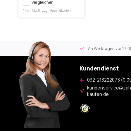
Vergleichen
* Inkl. MwSt. zzgl.
Versandkosten
tikel
Kostenloser Versand
ab 59€
An Werktagen vor 17:00
Kundendienst
032-213222073 (0,09
kundenservice@zah
kaufen.de