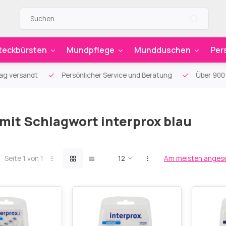
teckbürsten
Mundpflege
Mundduschen
Per
g versandt
Persönlicher Service und Beratung
Über 900 sp
 mit Schlagwort interprox blau
Seite 1 von 1
Am meisten anges