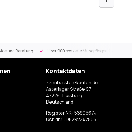
1
ce und Beratung
Über 900 spezielle Mundpflegeartikel
Kos
onen
Kontaktdaten
Zahnbürsten-kaufen.de
Asterlager Straße 97
47228 , Duisburg
Deutschland
Register NR: 56895674
Ust idnr.: DE292247805