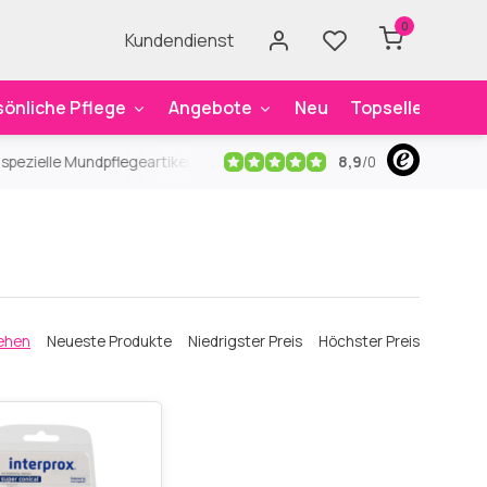
0
Kundendienst
sönliche Pflege
Angebote
Neu
Topseller
Mar
8,9
/
0
ezielle Mundpflegeartikel
Kostenloser Versand
ab 59€
An
ehen
Neueste Produkte
Niedrigster Preis
Höchster Preis