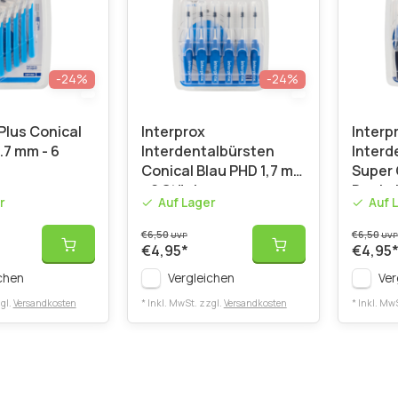
-24%
-24%
Plus Conical
Interprox
Interp
.7 mm - 6
Interdentalbürsten
Interd
Conical Blau PHD 1,7 mm
Super 
- 6 Stück
Dunkel
r
Auf Lager
Auf 
- 6 Stü
€6,50
€6,50
UVP
UVP
€4,95
*
€4,95
chen
Vergleichen
Ver
gl.
Versandkosten
* Inkl. MwSt. zzgl.
Versandkosten
* Inkl. Mw