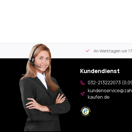
tikel
Kostenloser Versand
ab 59€
An Werktagen vor 17:00
Kundendienst
032-213222073 (0,09
kundenservice@zah
kaufen.de