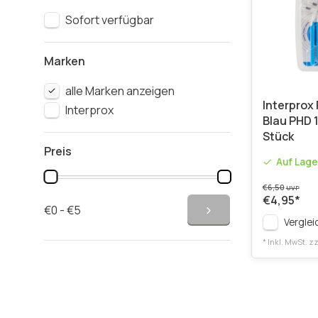
Sofort verfügbar
Marken
alle Marken anzeigen
Interprox 
Interprox
Blau PHD 1
Stück
Preis
Auf Lage
€6,50
UVP
€4,95
*
€0 - €5
Verglei
* Inkl. MwSt. zz