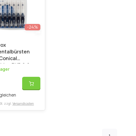
-24%
rox
entalbürsten
Conical
blau PHD 2,0 mm
Lager
ck
*
gleichen
St. zzgl.
Versandkosten