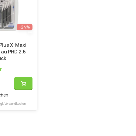
-24%
 Plus X-Maxi
rau PHD 2.6
ück
r
chen
gl.
Versandkosten