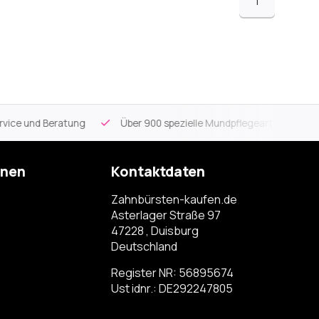
1
ce und Beratung
Über 900 spezielle Mundpflegeartikel
Kos
onen
Kontaktdaten
Zahnbürsten-kaufen.de
Asterlager Straße 97
47228 , Duisburg
Deutschland
Register NR: 56895674
Ust idnr.: DE292247805