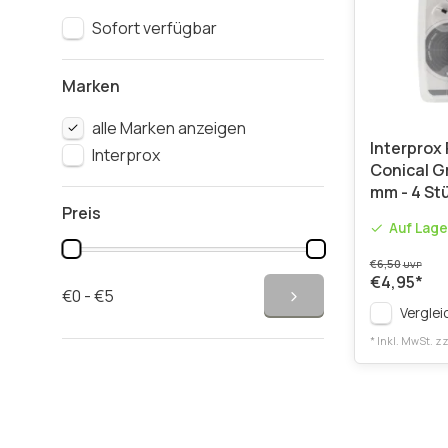
Sofort verfügbar
Marken
alle Marken anzeigen
Interprox
Interprox
Conical G
mm - 4 St
Preis
Auf Lage
€6,50
UVP
€4,95
*
€0 - €5
Verglei
* Inkl. MwSt. zz