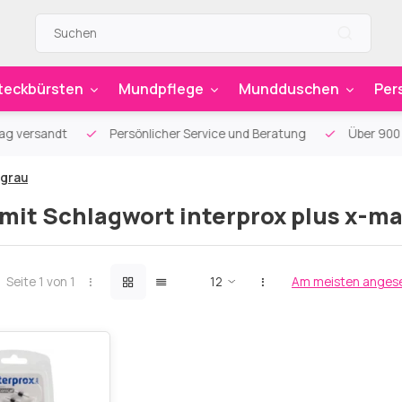
teckbürsten
Mundpflege
Mundduschen
Per
g versandt
Persönlicher Service und Beratung
Über 900 sp
 grau
 mit Schlagwort interprox plus x-ma
Seite 1 von 1
Am meisten anges