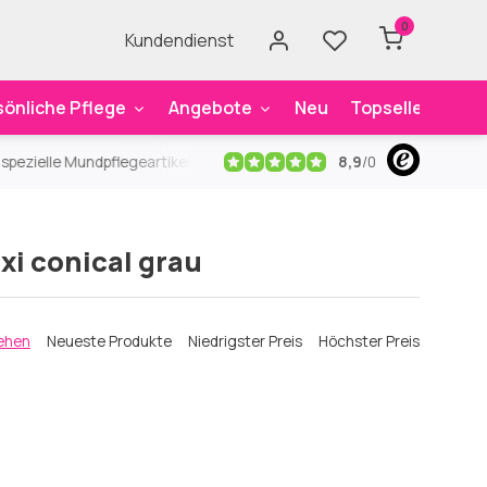
0
Kundendienst
sönliche Pflege
Angebote
Neu
Topseller
Mar
8,9
/
0
ezielle Mundpflegeartikel
Kostenloser Versand
ab 59€
An
xi conical grau
ehen
Neueste Produkte
Niedrigster Preis
Höchster Preis