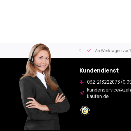
tikel
Kostenloser Versand
ab 59€
An Werktagen vor 17:00
Kundendienst
032-213222073 (0,09
kundenservice@zah
kaufen.de