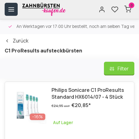
0
An Werktagen vor 17:00 Uhr bestellt, noch am selben Tag versa
Zurück
C1 ProResults aufsteckbürsten
Filter
Philips Sonicare C1 ProResults
Standard HX6014/07 - 4 Stück
€20,85
*
€24,95
UVP
-16%
Auf Lager