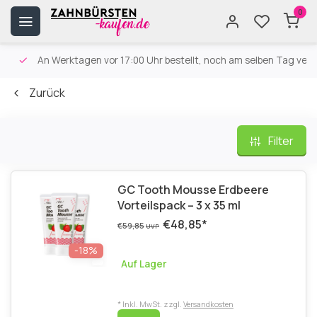
0
An Werktagen vor 17:00 Uhr bestellt, noch am selben Tag versa
Zurück
Filter
GC Tooth Mousse Erdbeere
Vorteilspack – 3 x 35 ml
€48,85
*
€59,85
UVP
-18%
Auf Lager
* Inkl. MwSt. zzgl.
Versandkosten