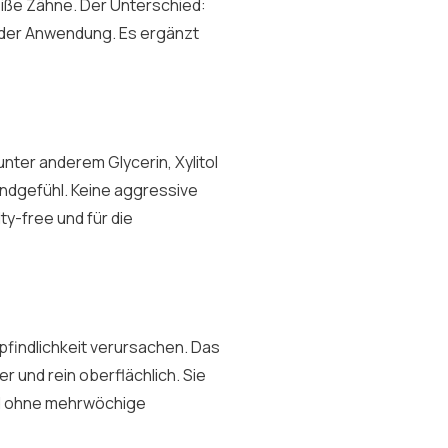
weiße Zähne. Der Unterschied:
n der Anwendung. Es ergänzt
nter anderem Glycerin, Xylitol
undgefühl.
Keine aggressive
lty-free und für die
findlichkeit verursachen.
Das
r und rein oberflächlich. Sie
ed ohne mehrwöchige