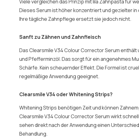
Viele vergleichen das Prinzip mit lila Zahnpasta für 
Dieses Serum ist höher konzentriert und gezielter i
Ihre tägliche Zahnpflege ersetzt sie jedoch nicht.
Sanft zu Zähnen und Zahnfleisch
Das Clearsmile V34 Colour Corrector Serum enthält u
und Pfefferminzöl. Das sorgt für ein angenehmes M
Schärfe. Kein scheuernder Effekt.
Die Formel ist crue
regelmäßige Anwendung geeignet.
Clearsmile V34 oder Whitening Strips?
Whitening Strips benötigen Zeit und können Zahnemp
Clearsmile V34 Colour Corrector Serum wirkt schnelle
sehen direkt nach der Anwendung einen Unterschi
Behandlung.