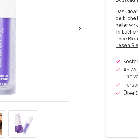
Das Clear
gelbliche
heller wir
Ihr Läche
ohne Blea
Lesen Si
Koste
An Wer
Tag v
Persön
Über 9