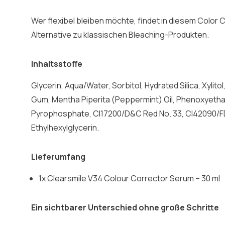
Wer flexibel bleiben möchte, findet in diesem Color 
Alternative zu klassischen Bleaching-Produkten.
Inhaltsstoffe
Glycerin, Aqua/Water, Sorbitol, Hydrated Silica, Xylito
Gum, Mentha Piperita (Peppermint) Oil, Phenoxyetha
Pyrophosphate, CI17200/D&C Red No. 33, CI42090/FD
Ethylhexylglycerin.
Lieferumfang
1x Clearsmile V34 Colour Corrector Serum – 30 ml
Ein sichtbarer Unterschied ohne große Schritte