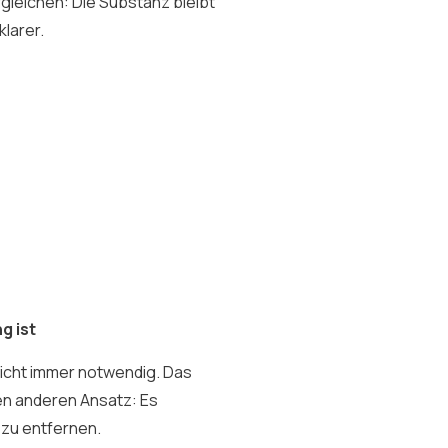
rgleichen: Die Substanz bleibt
larer.
g ist
t nicht immer notwendig. Das
en anderen Ansatz: Es
 zu entfernen.