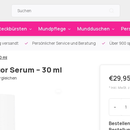
teckbürsten
Mundpflege
Mundduschen
Per
g versandt
Persönlicher Service und Beratung
Über 900 sp
0 ml
tor Serum – 30 ml
€29,9
rgleichen
* Inkl. MwSt. 
-
Bestellen
Bestellu