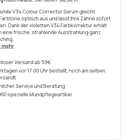
00
:
56
:
30
smile V34 Colour Corrector Serum gleicht
 Farbtöne optisch aus und lässt Ihre Zähne sofort
ken. Dank der violetten V34 Farbkorrektur erhält
ln eine frische, strahlende Ausstrahlung ganz
ching.
e mehr
nloser Versand ab 59€
ktagen vor 17:00 Uhr bestellt, noch am selben
ersandt
licher Service und Beratung
00 spezielle Mundpflegeartikel