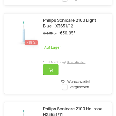
Philips Sonicare 2100 Light
Blue HX3651/12
€36,95
*
€45,35
UVP
-19%
Auf Lager
* Inkl. MwSt. zzgl.
Versandkosten
Wunschzettel
Vergleichen
Philips Sonicare 2100 Hellrosa
HX3651/11