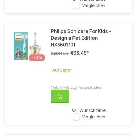
Vergleichen
Philips Sonicare For Kids -
Design a Pet Edition
HX3601/01
€33,45
*
€49,99
UVP
-33%
Auf Lager
* Inkl. MwSt. zzgl.
Versandkosten
Wunschzettel
Vergleichen