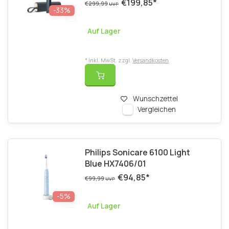
€199,85
*
€299,99
UVP
-33%
Auf Lager
* Inkl. MwSt. zzgl.
Versandkosten
Wunschzettel
Vergleichen
Philips Sonicare 6100 Light
Blue HX7406/01
€94,85
*
€99,99
UVP
-5%
Auf Lager