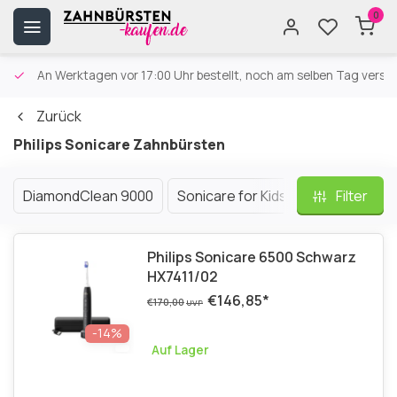
0
An Werktagen vor 17:00 Uhr bestellt, noch am selben Tag versa
Zurück
Philips Sonicare Zahnbürsten
DiamondClean 9000
Sonicare for Kids
7100 Series
Filter
Philips Sonicare 6500 Schwarz
HX7411/02
€146,85
*
€170,00
UVP
-14%
Auf Lager