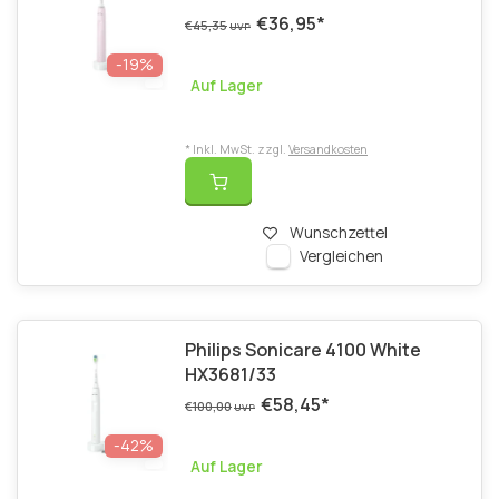
€36,95
*
€45,35
UVP
-19%
Auf Lager
* Inkl. MwSt. zzgl.
Versandkosten
Wunschzettel
Vergleichen
Philips Sonicare 4100 White
HX3681/33
€58,45
*
€100,00
UVP
-42%
Auf Lager