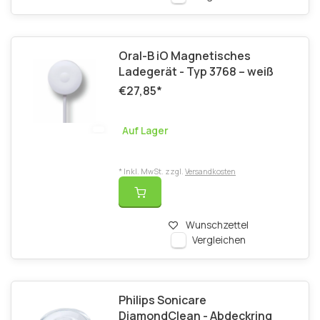
Oral-B iO Magnetisches
Ladegerät - Typ 3768 – weiß
€27,85
*
Auf Lager
* Inkl. MwSt. zzgl.
Versandkosten
Wunschzettel
Vergleichen
Philips Sonicare
DiamondClean - Abdeckring