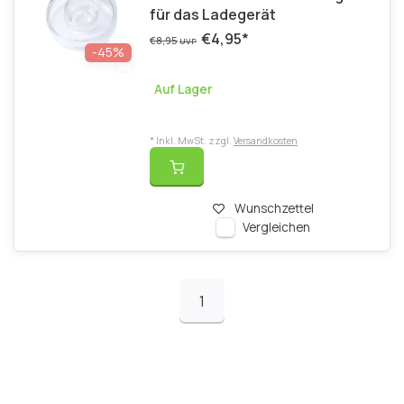
für das Ladegerät
€4,95
*
€8,95
UVP
-45%
Auf Lager
* Inkl. MwSt. zzgl.
Versandkosten
Wunschzettel
Vergleichen
1