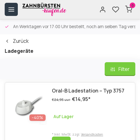
0
An Werktagen vor 17:00 Uhr bestellt, noch am selben Tag versa
Zurück
Ladegeräte
Filter
Oral-B Ladestation – Typ 3757
€14,95
*
€24,95
UVP
Auf Lager
-40%
* Inkl. MwSt. zzgl.
Versandkosten