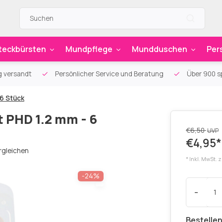
teckbürsten
Mundpflege
Mundduschen
Per
g versandt
Persönlicher Service und Beratung
Über 900 sp
 6 Stück
t PHD 1.2 mm - 6
€6,50
UVP
€4,95*
rgleichen
* Inkl. MwSt. 
-24%
-
Bestellen