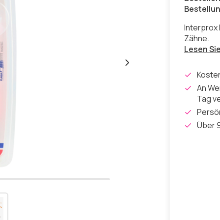
Bestellu
Interprox 
Zähne.
Lesen Si
Koste
An Wer
Tag v
Persön
Über 9