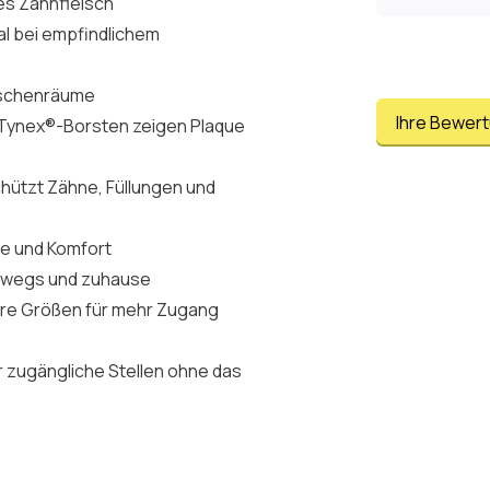
es Zahnfleisch
al bei empfindlichem
wischenräume
Ihre Bewer
 Tynex®-Borsten zeigen Plaque
hützt Zähne, Füllungen und
lle und Komfort
erwegs und zuhause
ßere Größen für mehr Zugang
 zugängliche Stellen ohne das