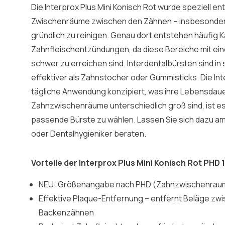
Die Interprox Plus Mini Konisch Rot wurde speziell ent
Zwischenräume zwischen den Zähnen – insbesondere
gründlich zu reinigen. Genau dort entstehen häufig K
Zahnfleischentzündungen, da diese Bereiche mit ei
schwer zu erreichen sind. Interdentalbürsten sind in 
effektiver als Zahnstocher oder Gummisticks. Die Int
tägliche Anwendung konzipiert, was ihre Lebensdaue
Zahnzwischenräume unterschiedlich groß sind, ist es w
passende Bürste zu wählen. Lassen Sie sich dazu a
oder Dentalhygieniker beraten.
Vorteile der Interprox Plus Mini Konisch Rot PHD 
NEU: Größenangabe nach PHD (Zahnzwischenrau
Effektive Plaque-Entfernung – entfernt Beläge zw
Backenzähnen