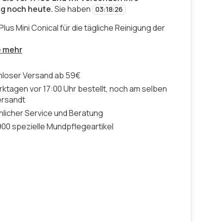
ng noch heute.
Sie haben
03
:
18
:
25
Plus Mini Conical für die tägliche Reinigung der
e mehr
nloser Versand ab 59€
ktagen vor 17:00 Uhr bestellt, noch am selben
ersandt
licher Service und Beratung
00 spezielle Mundpflegeartikel