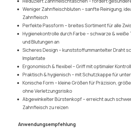
Reduziert Zahnfleischtaschen – fördert gesünder
Weniger Zahnfleischbluten – sanfte Reinigung, ide
Zahnfleisch
Perfekte Passform – breites Sortiment für alle Z
Hygienekontrolle durch Farbe – schwarze & weiße
und Blutungen an
Sicheres Design – kunststoffummantelter Draht sc
Implantate
Ergonomisch & flexibel – Griff mit optimaler Kontro
Praktisch & hygienisch – mit Schutzkappe für unt
Konische Form – kleine Größen für Präzision, grö
ohne Verletzungsrisiko
Abgewinkelter Bürstenkopf – erreicht auch schwer
Zahnfleisch zu reizen
Anwendungsempfehlung