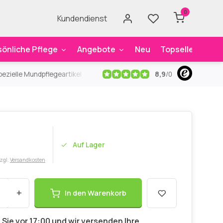
0
Kundendienst
sönliche Pflege
Angebote
Neu
Topseller
Mar
8,9
/
0
ezielle Mundpflegeartikel
Kostenloser Versand
ab 59€
An
Auf Lager
zzgl.
Versandkosten
+
In den Warenkorb
 Sie vor 17:00 und wir versenden Ihre