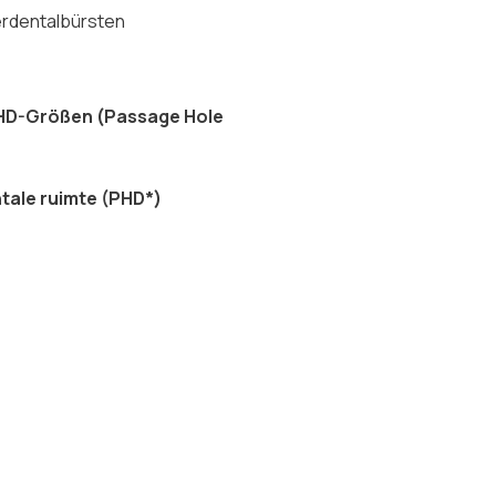
terdentalbürsten
 PHD-Größen (Passage Hole
ntale ruimte (PHD*)