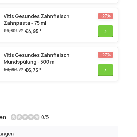
Vitis Gesundes Zahnfleisch
-27%
Zahnpasta - 75 ml
€6,80
€4,95
*
UVP
Vitis Gesundes Zahnfleisch
-27%
Mundspülung - 500 ml
€9,20
€6,75
*
UVP
en
0/5
tungen