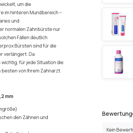
wickelt, um die
 im hinteren Mundbereich –
aries und
ner normalen Zahnbürste nur
solchen Fällen deutlich
erprox Bürsten sind für die
r verlängert. Da
ichtig, für jede Situation die
m besten von Ihrem Zahnarzt
1,2 mm
mgröße)
Bewertung
ischen den Zähnen und
Kein Bewer