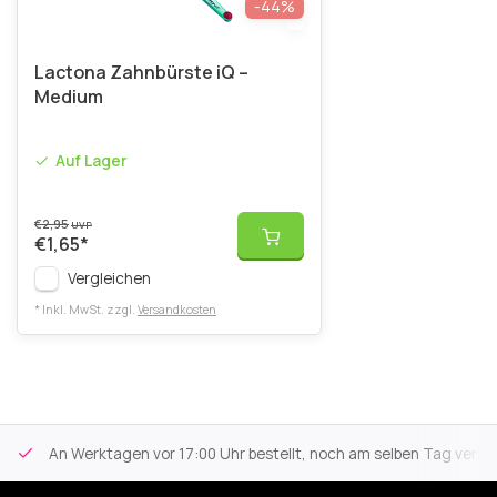
-44%
Lactona Zahnbürste iQ –
Medium
Auf Lager
€2,95
UVP
€1,65
*
Vergleichen
* Inkl. MwSt. zzgl.
Versandkosten
An Werktagen vor 17:00 Uhr bestellt, noch am selben Tag versa