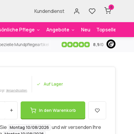
0
Kundendienst
sönliche Pflege
Angebote
Neu
Topseller
Mar
8,9
/
0
ezielle Mundpflegeartikel
Kostenloser Versand
ab 59€
An
Auf Lager
zzgl.
Versandkosten
+
In den Warenkorb
 Sie
und wir versenden Ihre
Montag 10/08/2026
ng