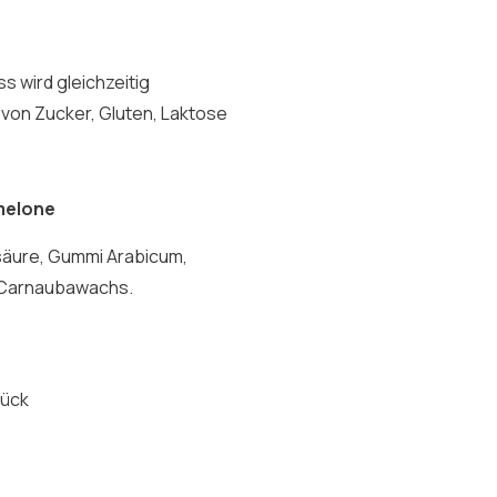
ss wird gleichzeitig
 von Zucker, Gluten, Laktose
melone
nsäure, Gummi Arabicum,
, Carnaubawachs.
tück