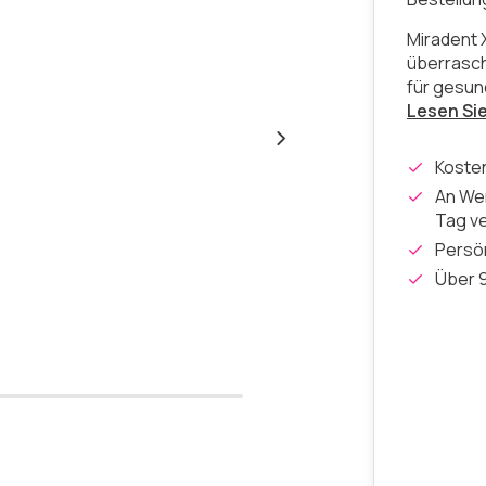
Miradent 
überrasch
für gesun
Lesen Si
Koste
An Wer
Tag v
Persön
Über 9