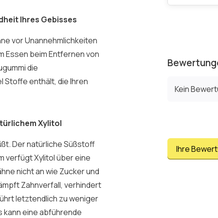
heit Ihres Gebisses
hne vor Unannehmlichkeiten
m Essen beim Entfernen von
Bewertung
ugummi die
l Stoffe enthält, die Ihren
Kein Bewer
rlichem Xylitol
ßt. Der natürliche Süßstoff
Ihre Bewer
verfügt Xylitol über eine
ähne nicht an wie Zucker und
mpft Zahnverfall, verhindert
hrt letztendlich zu weniger
s kann eine abführende