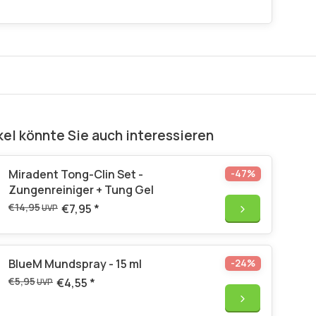
kel könnte Sie auch interessieren
Miradent Tong-Clin Set -
-47%
Zungenreiniger + Tung Gel
€14,95
€7,95
*
UVP
BlueM Mundspray - 15 ml
-24%
€5,95
€4,55
*
UVP