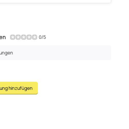
en
0/5
tungen
tung hinzufügen