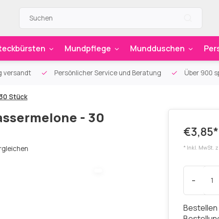
teckbürsten
Mundpflege
Mundduschen
Per
g versandt
Persönlicher Service und Beratung
Über 900 sp
30 Stück
assermelone - 30
€3,85*
rgleichen
* Inkl. MwSt. 
-
Bestellen
Bestellu