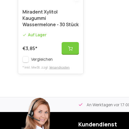
Miradent Xylitol
Kaugummi
Wassermelone - 30 Stück
Auf Lager
€3,85
*
Vergleichen
* Inkl. MwSt. zzgl.
Versandkosten
tikel
Kostenloser Versand
ab 59€
An Werktagen vor 17:00
Kundendienst