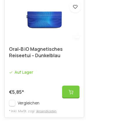
Oral-B iO Magnetisches
Reiseetui – Dunkelblau
Auf Lager
€5,85
*
Vergleichen
* Inkl. MwSt. zzgl.
Versandkosten