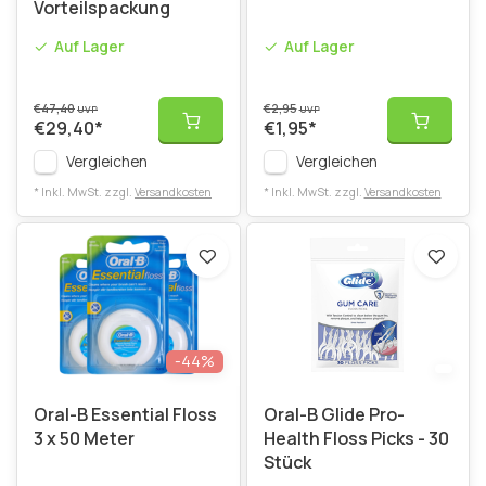
Vorteilspackung
Auf Lager
Auf Lager
€47,40
€2,95
UVP
UVP
€29,40
*
€1,95
*
Vergleichen
Vergleichen
* Inkl. MwSt. zzgl.
Versandkosten
* Inkl. MwSt. zzgl.
Versandkosten
-44%
Oral-B Essential Floss
Oral-B Glide Pro-
3 x 50 Meter
Health Floss Picks - 30
Stück