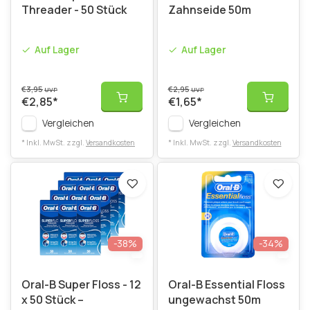
Threader - 50 Stück
Zahnseide 50m
Auf Lager
Auf Lager
€3,95
€2,95
UVP
UVP
€2,85
*
€1,65
*
Vergleichen
Vergleichen
* Inkl. MwSt. zzgl.
Versandkosten
* Inkl. MwSt. zzgl.
Versandkosten
-38%
-34%
Oral-B Super Floss - 12
Oral-B Essential Floss
x 50 Stück –
ungewachst 50m