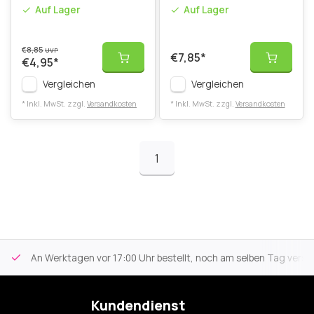
Auf Lager
Auf Lager
€8,85
UVP
€7,85
*
€4,95
*
Vergleichen
Vergleichen
* Inkl. MwSt. zzgl.
Versandkosten
* Inkl. MwSt. zzgl.
Versandkosten
1
An Werktagen vor 17:00 Uhr bestellt, noch am selben Tag versa
Kundendienst