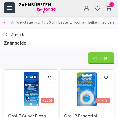
0
An Werktagen vor 17:00 Uhr bestellt, noch am selben Tag versa
Zurück
Zahnseide
Filter
-28%
-44%
Oral-B Super Floss
Oral-B Essential